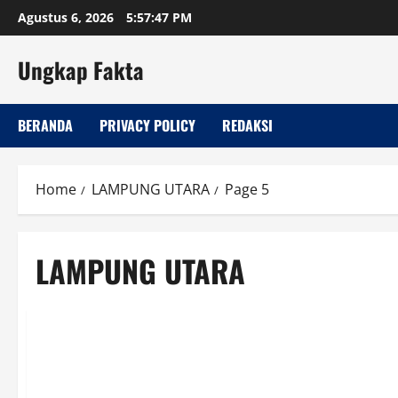
Skip
Agustus 6, 2026
5:57:48 PM
to
content
Ungkap Fakta
BERANDA
PRIVACY POLICY
REDAKSI
Home
LAMPUNG UTARA
Page 5
LAMPUNG UTARA
DAERAH
LAMPUNG UTARA