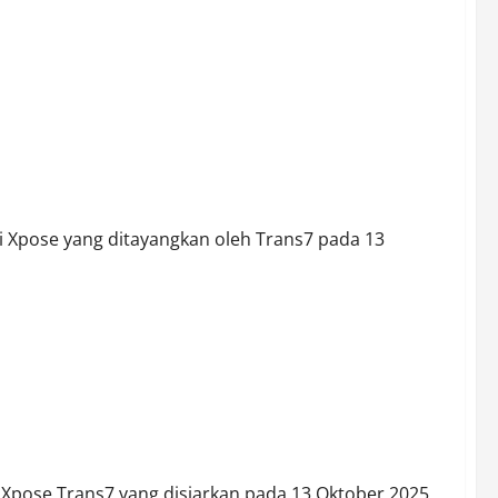
n” Trans7: Dinilai Menyesatkan dan Lukai Dunia
 Xpose yang ditayangkan oleh Trans7 pada 13
n: “Kami Menolak Framing dan Fitnah terhadap Dunia
pose Trans7 yang disiarkan pada 13 Oktober 2025