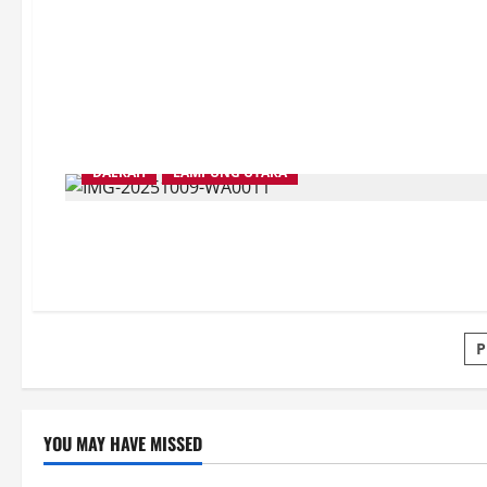
DAERAH
LAMPUNG UTARA
P
P
p
YOU MAY HAVE MISSED
Post
Uncategor