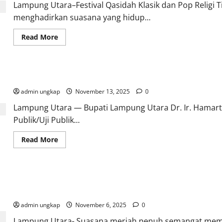
Lampung Utara–Festival Qasidah Klasik dan Pop Religi
menghadirkan suasana yang hidup...
Read
Read More
more
about
Festival
Qasidah
Klasik
Bupati Dorong Pengelolaan Sampah yang Lebih Maju Dalam Jaks
&
Pop
admin ungkap
Religi
November 13, 2025
0
Lampung
Utara
Lampung Utara — Bupati Lampung Utara Dr. Ir. Hamarto
2025
Publik/Uji Publik...
Semarakkan
Ruang
Ekspresi
Read
Read More
Seni
more
Religi
about
Daerah
Bupati
Dorong
Pengelolaan
Festival Seni” PERSENSA” 2025 SMAN1 Abung Tengah Tampilkan 
Sampah
yang
Literasi Jurnalistik
Lebih
Maju
admin ungkap
November 6, 2025
0
Dalam
Jakstrada
Lampung Utara- Suasana meriah penuh semangat mem