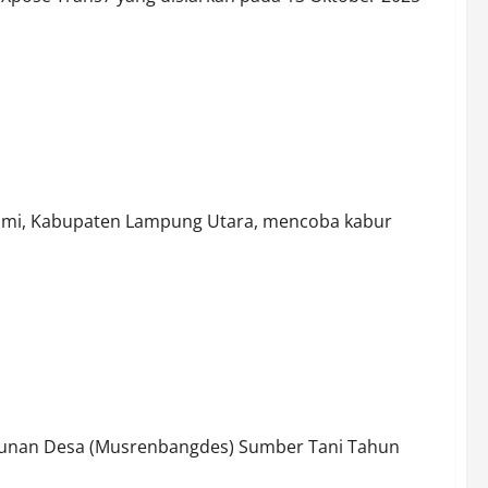
arga binaan
umi, Kabupaten Lampung Utara, mencoba kabur
ung Pekurun Tekankan Pentingnya Partisipasi Masyarakat
nan Desa (Musrenbangdes) Sumber Tani Tahun