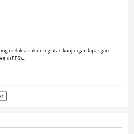
k Rehabilitasi Daerah Irigasi Way Bumi Agung
mpung melaksanakan kegiatan kunjungan lapangan
is (PPS)...
xt
novos-casinos-2026