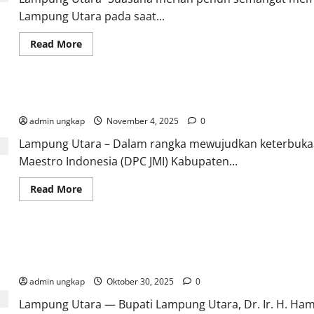
2025–
2030
Lampung Utara pada saat...
Read
Read More
more
about
Festival
Seni”
PERSENSA”
Wujudkan Keterbukaan Informasi, DPC JMI Lampura Surati Pemd
2025
SMAN1
admin ungkap
Abung
November 4, 2025
0
Tengah
Tampilkan
Lampung Utara – Dalam rangka mewujudkan keterbukaa
Ragam
Maestro Indonesia (DPC JMI) Kabupaten...
Bakat
Siswa
IWO
Read
Read More
Lampung
more
Utara
about
Turut
Wujudkan
Dukung
Keterbukaan
Literasi
Informasi,
Jurnalistik
Lampung Utara Siap Jadi Sentra Kedelai Nasional, Bupati dan W
DPC
JMI
Madukoro
Lampura
Surati
admin ungkap
Oktober 30, 2025
0
Pemdes
Way
Lampung Utara — Bupati Lampung Utara, Dr. Ir. H. Hama
Prancang