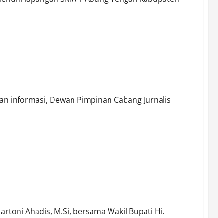
es Way Prancang dan Desa Bindu
n informasi, Dewan Pimpinan Cabang Jurnalis
akil Bupati Dampingi Menhan dan Mentan Panen Raya di Desa
rtoni Ahadis, M.Si, bersama Wakil Bupati Hi.