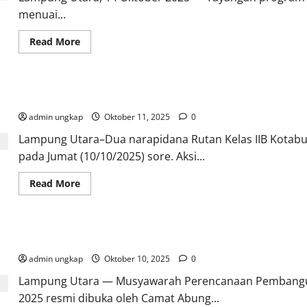
Menyesatkan
menuai...
dan
Lukai
Dunia
Read
Read More
Pendidikan
more
Islam
about
GP
Ansor
Lampung
Gerak cepat Petugas Rutan Kelas IIB kotabumi cegah pelarian w
Utara
Kecam
admin ungkap
Tuduhan
Oktober 11, 2025
0
Perbudakan
di
Lampung Utara–Dua narapidana Rutan Kelas IIB Kotab
Pesantren:
pada Jumat (10/10/2025) sore. Aksi...
“Kami
Menolak
Framing
Read
Read More
dan
more
Fitnah
about
terhadap
Gerak
Dunia
cepat
Pendidikan
Petugas
Islam”
Musrenbangdes Sumber Tani Tahun 2025 Resmi Dibuka, Camat Ab
Rutan
Kelas
admin ungkap
IIB
Oktober 10, 2025
0
kotabumi
cegah
Lampung Utara — Musyawarah Perencanaan Pembangu
pelarian
2025 resmi dibuka oleh Camat Abung...
warga