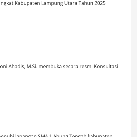
 Tingkat Kabupaten Lampung Utara Tahun 2025
trada 2025–2030
ni Ahadis, M.Si. membuka secara resmi Konsultasi
Ragam Bakat Siswa IWO Lampung Utara Turut Dukung
enuhi lapangan SMA 1 Abung Tengah kabupaten