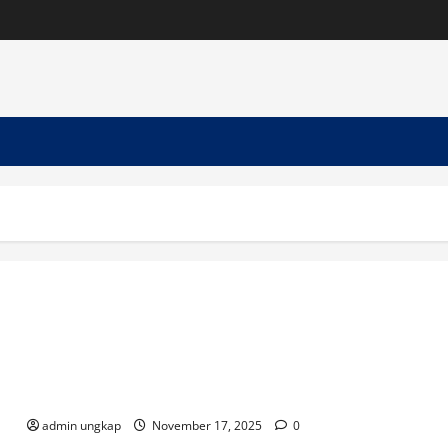
Festival Qasidah Klasik & Pop Religi Lampung Utara 2025 Semar
admin ungkap
November 17, 2025
0