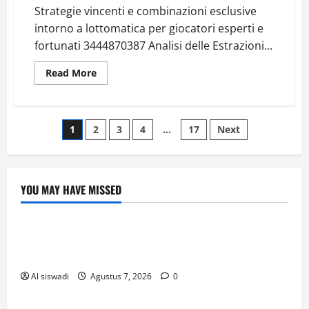
Strategie vincenti e combinazioni esclusive
intorno a lottomatica per giocatori esperti e
fortunati 3444870387 Analisi delle Estrazioni...
Read
Read More
more
about
Strategie_vincenti_e_combinazioni_esclusive
35252290
Paginasi
1
2
3
4
…
17
Next
pos
YOU MAY HAVE MISSED
Post
Profesionální_přístup_k_online_hraní_vede_přes
_casino_22bet_a_kvalitní_sl
Al siswadi
Agustus 7, 2026
0
Post