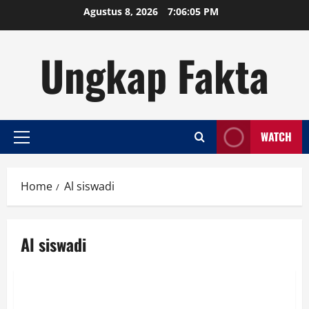
Skip
Agustus 8, 2026
7:06:05 PM
to
content
Ungkap Fakta
WATCH
Primary
Menu
Home
Al siswadi
Al siswadi
Post
Profesionální_přístup_k_online_hraní_vede_přes_casi