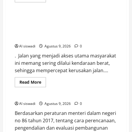
more
Uncategorized
about
Pemerintahan
Pemerintah Kecamatan Ketapang bersama PT Wijaya
karya beton desa sumur., menyikapi kondisi jalan
provinsi yang mengalami kerusakan dan berlubang di
beberapa titik
Al siswadi
Agustus 9, 2026
0
. Jalan yang menjadi akses utama masyarakat
ini memang sering dilalui kendaraan berat,
sehingga mempercepat kerusakan jalan....
Read
Read More
more
Uncategorized
about
Pemerintah
Kecamatan
Ketapang
Al siswadi
Agustus 9, 2026
0
bersama
PT
Berdasarkan peraturan menteri dalam negeri
Wijaya
karya
no 86 tahun 2017, tentang cara perencanaan,
beton
desa
pengendalian dan evaluasi pembangunan
sumur.,