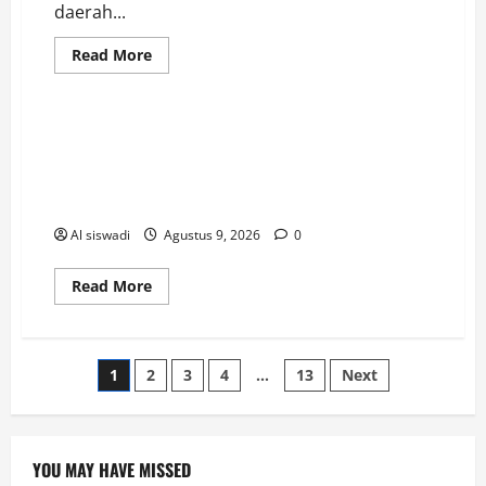
daerah...
menyikapi
kondisi
jalan
Read
Read More
provinsi
more
yang
Uncategorized
about
mengalami
kerusakan
dan
paparan peraturan menteri dalam negeri no 86 tahun
berlubang
di
2017, tentang cara perencanaan, pengendalian dan
beberapa
evaluasi pembangunan daerah dan inruksi menteri
titik
dalam negeri no 2 tahun 2025.
Al siswadi
Agustus 9, 2026
0
Read
Read More
more
about
paparan
peraturan
menteri
Paginasi
1
2
3
4
…
13
Next
dalam
negeri
no
pos
86
tahun
2017,
YOU MAY HAVE MISSED
tentang
cara
Uncategorized