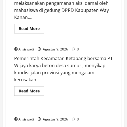
melaksanakan pengamanan aksi damai oleh
Bergandeng
Tangan
mahasiswa di gedung DPRD Kabupaten Way
Jaga
Kamtibmas
Kanan....
Read
Read More
more
Uncategorized
about
Sambut
Aksi
Damai
Al siswadi
Agustus 9, 2026
0
di
DPRD
Pemerintah Kecamatan Ketapang bersama PT
Way
Kanan,
Wijaya karya beton desa sumur., menyikapi
Polisi
Ajak
kondisi jalan provinsi yang mengalami
Mahasiswa
kerusakan...
Bergandeng
Tangan
Jaga
Read
Read More
Kamtibmas
more
Uncategorized
about
tes
Al siswadi
Agustus 9, 2026
0