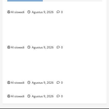
perencanaan,
pengendalian
dan
Al siswadi
Agustus 9, 2026
0
evaluasi
Uncategorized
pembangunan
daerah
dan
Sambut Aksi Damai di DPRD Way Kanan, Polisi
inruksi
menteri
Ajak Mahasiswa Bergandeng Tangan Jaga
dalam
negeri
Kamtibmas
no
2
tahun
Al siswadi
Agustus 9, 2026
0
Uncategorized
2025.
Sambut Aksi Damai di DPRD Way Kanan, Polisi
Ajak Mahasiswa Bergandeng Tangan Jaga
Kamtibmas
Al siswadi
Agustus 9, 2026
0
Uncategorized
Al siswadi
Agustus 9, 2026
0