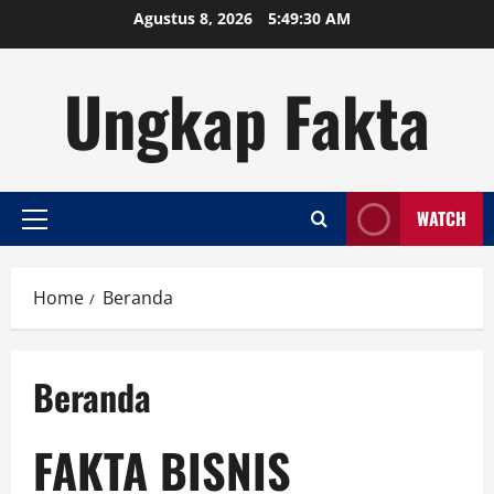
Skip
Agustus 8, 2026
5:49:30 AM
to
content
Ungkap Fakta
WATCH
Primary
Menu
Home
Beranda
Beranda
FAKTA BISNIS