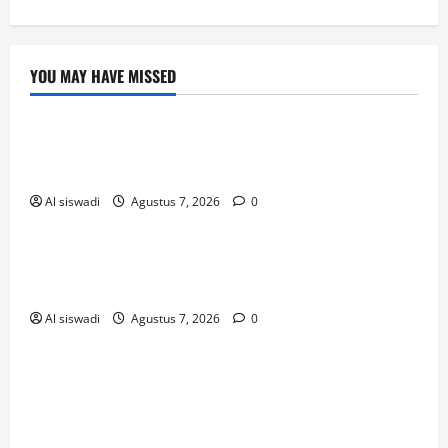
YOU MAY HAVE MISSED
Post
Profesionální_přístup_k_online_hraní_vede_přes
_casino_22bet_a_kvalitní_sl
Al siswadi
Agustus 7, 2026
0
Post
Umfangreiche_Informationen_für_Spieler_mit_o
nline_casino_ohne_oasis_und_aktuell
Al siswadi
Agustus 7, 2026
0