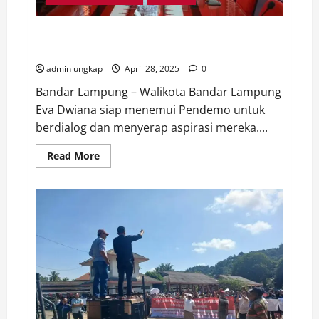
Bunda Eva Hendak Temui Pendemo, Paparkan Solusi
Atasi Banjir
admin ungkap
April 28, 2025
0
Bandar Lampung – Walikota Bandar Lampung
Eva Dwiana siap menemui Pendemo untuk
berdialog dan menyerap aspirasi mereka....
Read
Read More
more
about
Bunda
Eva
Hendak
Temui
Pendemo,
Paparkan
Solusi
Atasi
Banjir