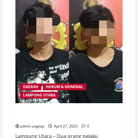
DAERAH
HUKUM & KRIMINAL
LAMPUNG UTARA
Pelaku Pembobol Warung Diringkus Tekab 308 Sat
Reskrim Polres Lampung Utara
admin ungkap
April 27, 2025
0
Lampung Utara – Dua orang pelaku