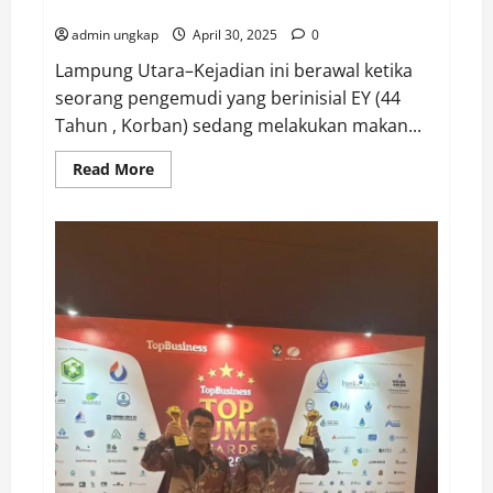
Ke Polres Lampung Utara
admin ungkap
April 30, 2025
0
Lampung Utara–Kejadian ini berawal ketika
seorang pengemudi yang berinisial EY (44
Tahun , Korban) sedang melakukan makan...
Read
Read More
more
about
Tak
terima
Dipukul
dan
Dianiaya
Tanpa
Sebab
Akibat,
AA
Oknum
Guru
SMPN
1
Kotabumi
Dilaporkan
EA
(44)
Ke
Polres