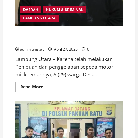
DAERAH
HUKUM & KRIMINAL
LAMPUNG UTARA
Gelapkan Motor Warga Abung Selatan, Pelaku
Diamankan Polisi
admin ungkap
April 27, 2025
0
Lampung Utara – Karena telah melakukan
Penipuan dan penggelapan sepeda motor
milik temannya, A (29) warga Desa...
Read
Read More
more
about
Gelapkan
Motor
Warga
Abung
Selatan,
Pelaku
Diamankan
Polisi