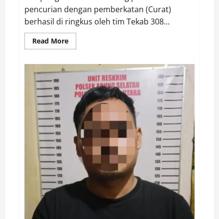
pencurian dengan pemberkatan (Curat)
berhasil di ringkus oleh tim Tekab 308...
Read
Read More
more
about
Pelaku
Pembobol
Warung
Diringkus
Tekab
308
Sat
Reskrim
Polres
Lampung
Utara