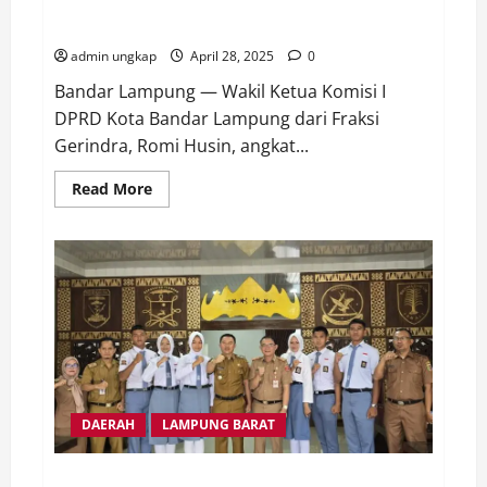
Wakil Ketua Komisi I DPRD Kota Bandar Lampung
Soroti Polemik Rangkap Jabatan Pemkot
admin ungkap
April 28, 2025
0
Bandar Lampung — Wakil Ketua Komisi I
DPRD Kota Bandar Lampung dari Fraksi
Gerindra, Romi Husin, angkat...
Read
Read More
more
about
Wakil
Ketua
Komisi
I
DPRD
Kota
Bandar
Lampung
Soroti
Polemik
Rangkap
Jabatan
Pemkot
DAERAH
LAMPUNG BARAT
Lepas 6 Calon Paskibraka Tingkat Provinsi dan