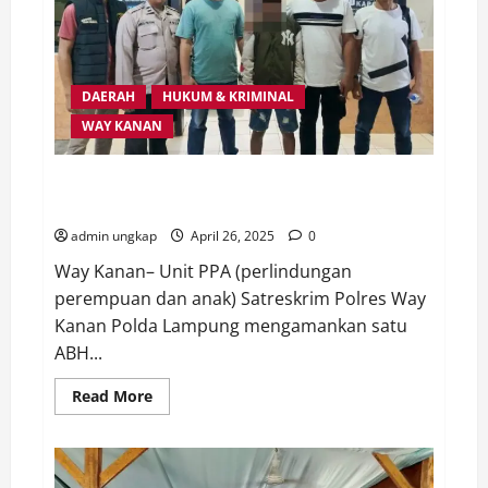
DAERAH
HUKUM & KRIMINAL
WAY KANAN
Cabuli Anak di Bawah Umur, Satu ABH Asal Pakuan
Ratu Diamankan Polres Way Kanan
admin ungkap
April 26, 2025
0
Way Kanan– Unit PPA (perlindungan
perempuan dan anak) Satreskrim Polres Way
Kanan Polda Lampung mengamankan satu
ABH...
Read
Read More
more
about
Cabuli
Anak
di
Bawah