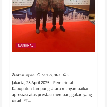
Lampung
Utara
NASIONAL
Pemerintah Kabupaten Lampung Utara Apresiasi
Prestasi PT BPR Syariah Kotabumi Raih Penghargaan
di 7th TOP Digital Corporate Brand Award 2025
admin ungkap
April 29, 2025
0
Jakarta, 28 April 2025 – Pemerintah
Kabupaten Lampung Utara menyampaikan
apresiasi atas prestasi membanggakan yang
diraih PT...