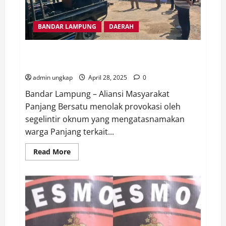
BANDAR LAMPUNG
DAERAH
Warga Panjang Tolak Provokasi Atas Nama Korban
Banjir
admin ungkap
April 28, 2025
0
Bandar Lampung – Aliansi Masyarakat
Panjang Bersatu menolak provokasi oleh
segelintir oknum yang mengatasnamakan
warga Panjang terkait...
Read
Read More
more
about
Warga
Panjang
Tolak
Provokasi
Atas
Nama
Korban
Banjir