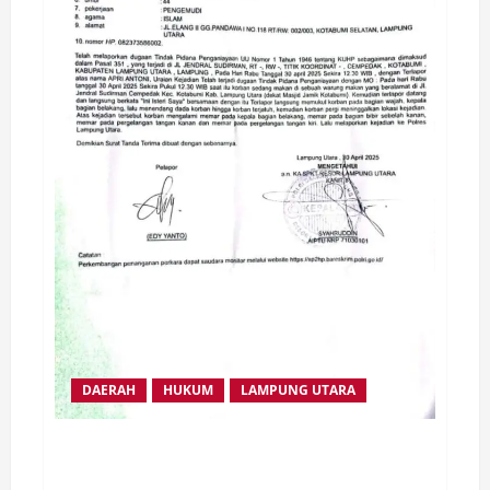
DAERAH
HUKUM
LAMPUNG UTARA
Tak terima Dipukul dan Dianiaya Tanpa Sebab Akibat,
AA Oknum Guru SMPN 1 Kotabumi Dilaporkan EA (44)