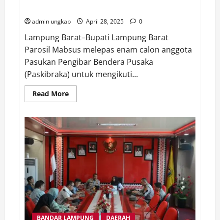
Nasional Parosil Mabsus Janjikan Reward.
admin ungkap
April 28, 2025
0
Lampung Barat–Bupati Lampung Barat
Parosil Mabsus melepas enam calon anggota
Pasukan Pengibar Bendera Pusaka
(Paskibraka) untuk mengikuti...
Read
Read More
more
about
Lepas
6
Calon
Paskibraka
Tingkat
Provinsi
dan
Nasional
Parosil
Mabsus
Janjikan
Reward.
BANDAR LAMPUNG
DAERAH