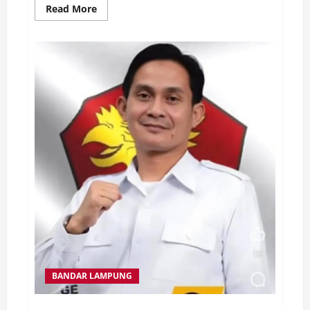
Read
Read More
more
about
Pemerintah
Kabupaten
Lampung
Utara
Apresiasi
Prestasi
PT
BPR
Syariah
Kotabumi
Raih
Penghargaan
di
7th
TOP
Digital
Corporate
Brand
Award
2025
BANDAR LAMPUNG