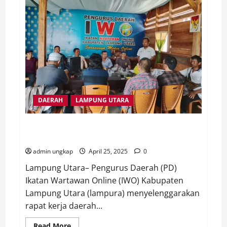
Umur,
Satu
ABH
Asal
Pakuan
Ratu
Diamankan
Polres
Way
Kanan
DAERAH
LAMPUNG UTARA
Pengurus Daerah IWO Lampura Gelar Rakerda Tahun
2025
admin ungkap
April 25, 2025
0
Lampung Utara– Pengurus Daerah (PD)
Ikatan Wartawan Online (IWO) Kabupaten
Lampung Utara (lampura) menyelenggarakan
rapat kerja daerah...
Read
Read More