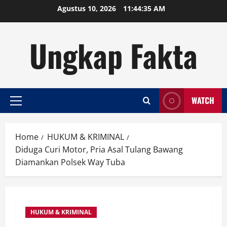
Skip
Agustus 10, 2026
11:44:36 AM
to
content
Ungkap Fakta
WATCH
Primary
Menu
Home
HUKUM & KRIMINAL
Diduga Curi Motor, Pria Asal Tulang Bawang
Diamankan Polsek Way Tuba
HUKUM & KRIMINAL