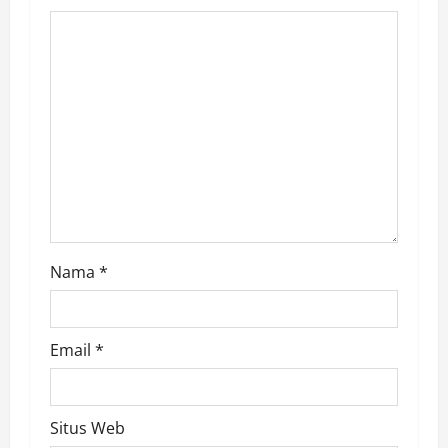
g
a
t
i
o
n
Nama
*
Email
*
Situs Web