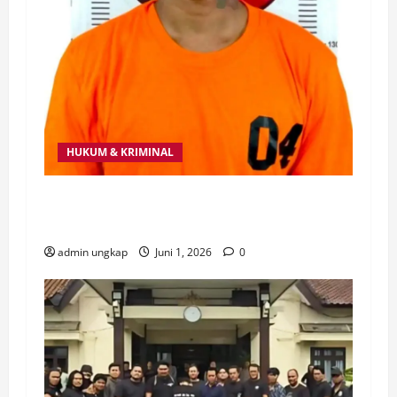
HUKUM & KRIMINAL
Polsek Umpu Semenguk Bekuk Residivis
Pelaku Curat HP di Kampung Ojolali
admin ungkap
Juni 1, 2026
0