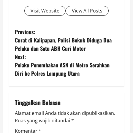
Visit Website
View All Posts
P
Previous:
Curat di Kalipapan, Polisi Bekuk Diduga Dua
o
Pelaku dan Satu ABH Curi Motor
s
Next:
Pelaku Penembakan ASN di Metro Serahkan
t
Diri ke Polres Lampung Utara
n
a
Tinggalkan Balasan
v
Alamat email Anda tidak akan dipublikasikan.
i
Ruas yang wajib ditandai
*
Komentar
*