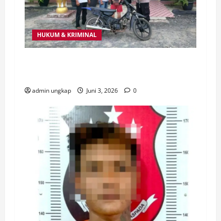
HUKUM & KRIMINAL
Polsek Baradatu Bekuk Diduga Pelaku
Curat Sepeda Motor di Wonosari
admin ungkap
Juni 3, 2026
0