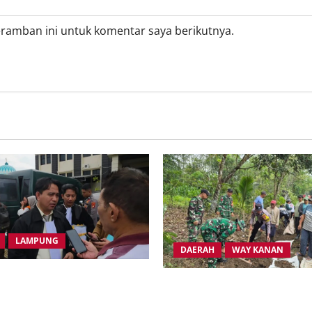
eramban ini untuk komentar saya berikutnya.
LAMPUNG
DAERAH
WAY KANAN
syarakat Transmigrasi
Sinergi TNI-Polri dan Pemka
cam Duduki Kantor Gubernur
Kanan Gelar Gotong Royong 