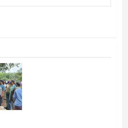
b Way
Perbaiki