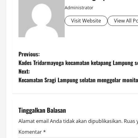
Administrator
Visit Website
View All P
P
Previous:
Kades Tridarmayoga kecamatan ketapang Lampung s
o
Next:
s
Kecamatan Sragi Lampung selatan menggelar monito
t
n
Tinggalkan Balasan
a
Alamat email Anda tidak akan dipublikasikan.
Ruas 
v
Komentar
*