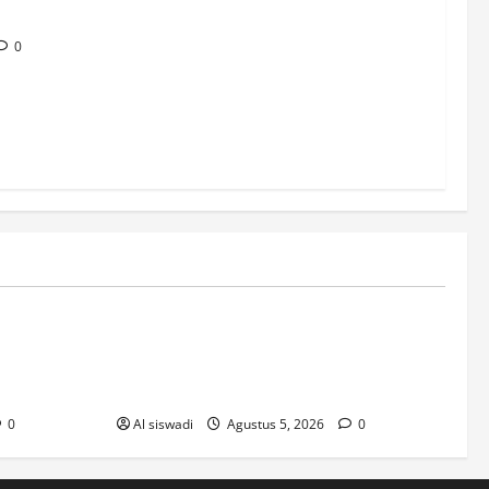
0
Post
nalisi_dett
Strategie_vincenti_e_combinazioni_esclu
omatica_in_
sive_intorno_a_lottomatica_per_giocatori
-35252290
0
Al siswadi
Agustus 5, 2026
0