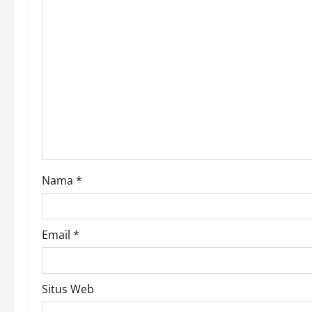
i
g
a
t
i
o
Nama
*
n
Email
*
Situs Web