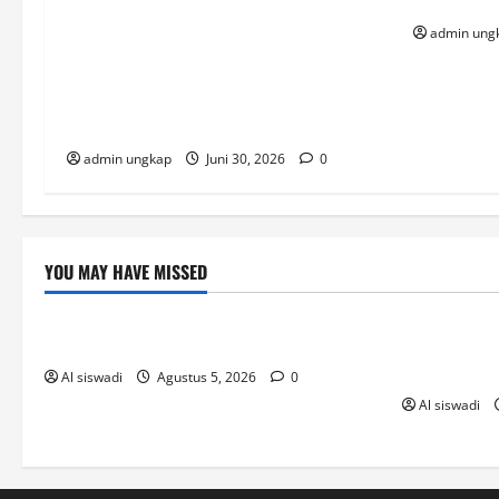
dan DPRD
Sentil Keras: Contoh Buruk Kepatuhan
admin ung
Hukum dan Jauh dari Good Governance!
Perdana, Sekda OKU Sumsel di Gugatan
PMH Ke PN Baturaja buntut abaikan
putusan PTUN yang telah inkracht.
admin ungkap
Juni 30, 2026
0
YOU MAY HAVE MISSED
! Без рубрики
novos-cas
The Founding of YouTube A Short History
O Que Sabe
A Não Perd
Al siswadi
Agustus 5, 2026
0
Al siswadi