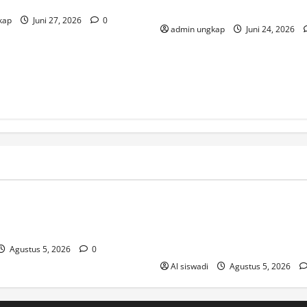
 Lampung
Jalan Rusak di Banjit
kap
Juni 27, 2026
0
admin ungkap
Juni 24, 2026
inos-2026
Post
r Sobre Os Novos Casinos PT
Sistemi_avanzati_di_gioco_e_a
er
agliata_per_vincere_con_lott
m
Agustus 5, 2026
0
Al siswadi
Agustus 5, 2026