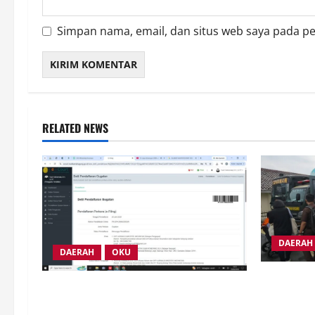
Simpan nama, email, dan situs web saya pada p
RELATED NEWS
DAERAH
DAERAH
OKU
Ribuan Ma
Sekda OKU Abaikan Putusan PTUN,
Mesuji An
Ketua Umum JMI Yudi Hutriwinata