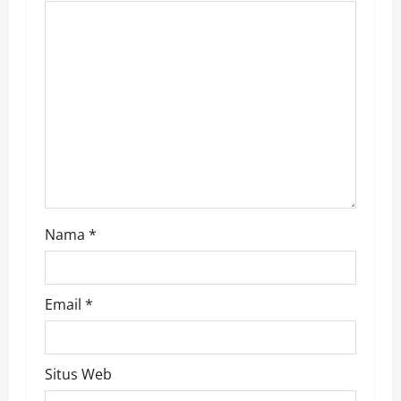
a
t
i
o
n
Nama
*
Email
*
Situs Web