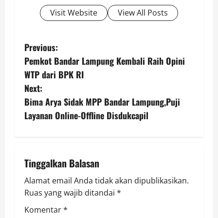
Visit Website
View All Posts
P
Previous:
Pemkot Bandar Lampung Kembali Raih Opini
o
WTP dari BPK RI
s
Next:
Bima Arya Sidak MPP Bandar Lampung,Puji
t
Layanan Online-Offline Disdukcapil
n
a
Tinggalkan Balasan
v
Alamat email Anda tidak akan dipublikasikan.
i
Ruas yang wajib ditandai
*
g
Komentar
*