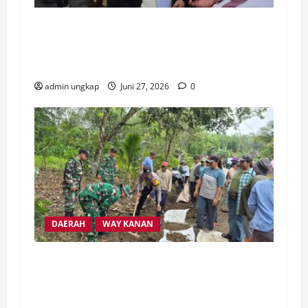
Ribuan Masyarakat Transmigrasi Mesuji
Ancam Duduki Kantor Gubernur dan DPRD
Lampung
admin ungkap
Juni 27, 2026
0
DAERAH
WAY KANAN
Sinergi TNI-Polri dan Pemkab Way Kanan
Gelar Gotong Royong Perbaiki Jalan Rusak
di Banjit