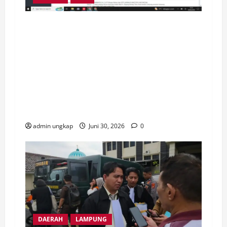
Sekda OKU Abaikan Putusan PTUN, Ketua
Umum JMI Yudi Hutriwinata Sentil Keras:
Contoh Buruk Kepatuhan Hukum dan Jauh
dari Good Governance! Perdana, Sekda
OKU Sumsel di Gugatan PMH Ke PN
Baturaja buntut abaikan putusan PTUN
yang telah inkracht.
admin ungkap
Juni 30, 2026
0
DAERAH
LAMPUNG