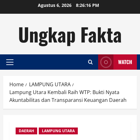
Skip
Agustus 6, 2026
8:26:17 PM
to
content
Ungkap Fakta
WATCH
Primary
Menu
Home
LAMPUNG UTARA
Lampung Utara Kembali Raih WTP: Bukti Nyata
Akuntabilitas dan Transparansi Keuangan Daerah
DAERAH
LAMPUNG UTARA