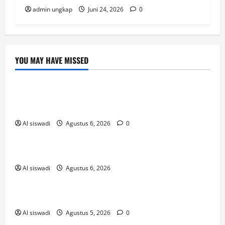
admin ungkap
Juni 24, 2026
0
YOU MAY HAVE MISSED
Post
Ευκαιρίες_διασκέδασης_η_need_for_slots_
casino_και_οι
Al siswadi
Agustus 6, 2026
0
Uncategorized
เริ่มแทงหวยออนไลน์ยังไงให้เข้าใจใน 5 นาที
Al siswadi
Agustus 6, 2026
! Без рубрики
The Founding of YouTube A Short History
Al siswadi
Agustus 5, 2026
0
novos-casinos-2026