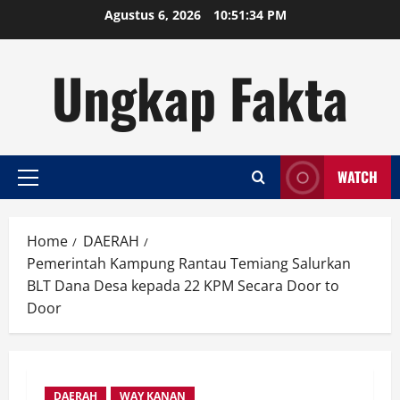
Skip
Agustus 6, 2026
10:51:34 PM
to
content
Ungkap Fakta
WATCH
Primary
Menu
Home
DAERAH
Pemerintah Kampung Rantau Temiang Salurkan
BLT Dana Desa kepada 22 KPM Secara Door to
Door
DAERAH
WAY KANAN