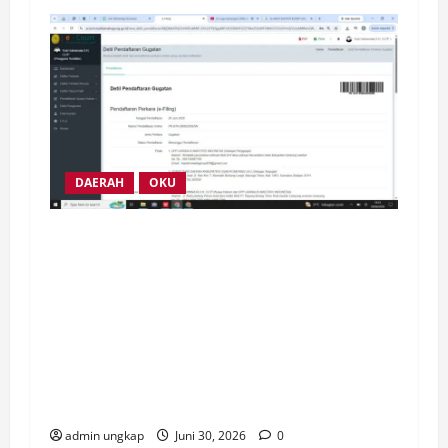
DAERAH
OKU
Sekda OKU Abaikan Putusan PTUN, Ketua
Umum JMI Yudi Hutriwinata Sentil Keras:
Contoh Buruk Kepatuhan Hukum dan Jauh
dari Good Governance! Perdana, Sekda
OKU Sumsel di Gugatan PMH Ke PN
Baturaja buntut abaikan putusan PTUN
yang telah inkracht.
admin ungkap
Juni 30, 2026
0