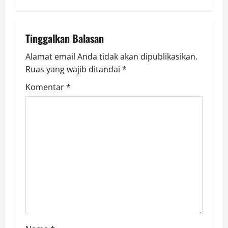
n
a
Tinggalkan Balasan
v
Alamat email Anda tidak akan dipublikasikan.
i
Ruas yang wajib ditandai
*
g
Komentar
*
a
t
i
o
n