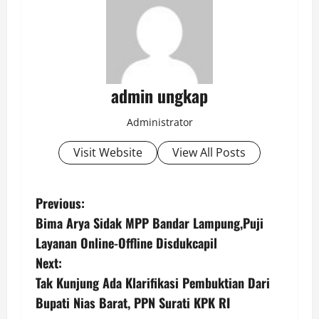
admin ungkap
Administrator
Visit Website
View All Posts
P
Previous:
Bima Arya Sidak MPP Bandar Lampung,Puji
o
Layanan Online-Offline Disdukcapil
s
Next:
Tak Kunjung Ada Klarifikasi Pembuktian Dari
t
Bupati Nias Barat, PPN Surati KPK RI