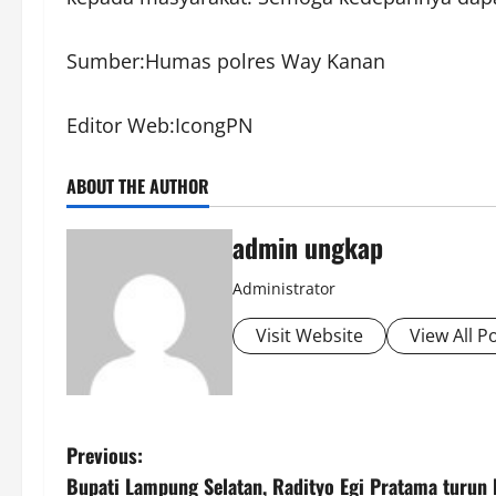
Sumber:Humas polres Way Kanan
Editor Web:IcongPN
ABOUT THE AUTHOR
admin ungkap
Administrator
Visit Website
View All P
P
Previous:
Bupati Lampung Selatan, Radityo Egi Pratama turun