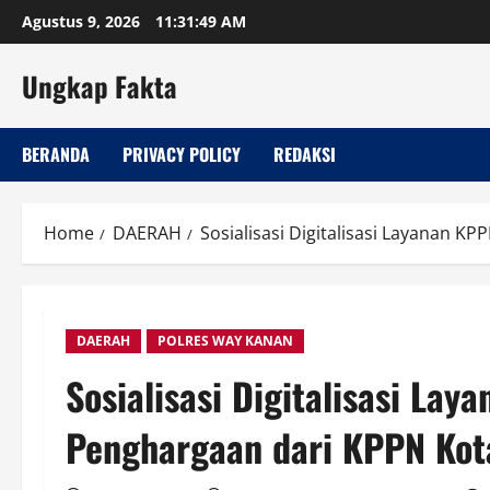
Skip
Agustus 9, 2026
11:31:50 AM
to
content
Ungkap Fakta
BERANDA
PRIVACY POLICY
REDAKSI
Home
DAERAH
Sosialisasi Digitalisasi Layanan 
DAERAH
POLRES WAY KANAN
Sosialisasi Digitalisasi L
Penghargaan dari KPPN Ko