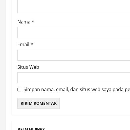
o
n
Nama
*
Email
*
Situs Web
Simpan nama, email, dan situs web saya pada p
RELATED NEWS