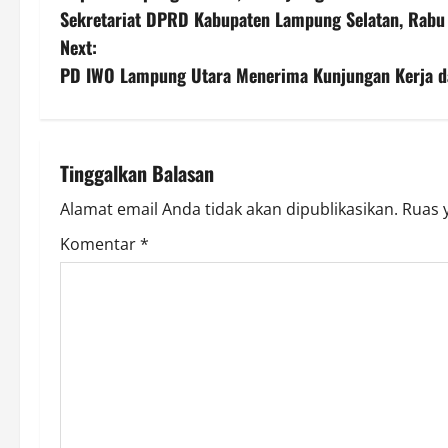
o
Sekretariat DPRD Kabupaten Lampung Selatan, Rabu
s
Next:
PD IWO Lampung Utara Menerima Kunjungan Kerja d
t
n
a
Tinggalkan Balasan
v
Alamat email Anda tidak akan dipublikasikan.
Ruas 
Komentar
*
i
g
a
t
i