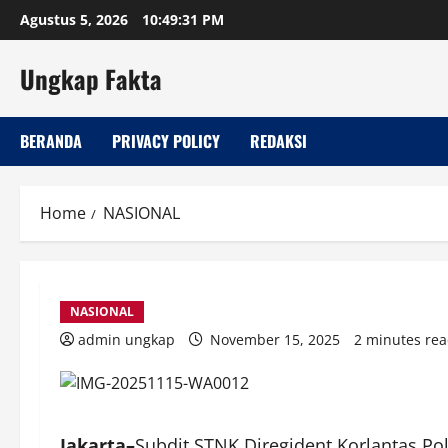
Skip
Agustus 5, 2026
10:49:32 PM
to
content
Ungkap Fakta
BERANDA
PRIVACY POLICY
REDAKSI
Home
NASIONAL
NASIONAL
admin ungkap
November 15, 2025
2 minutes re
Jakarta–
Subdit STNK Diregident Korlantas Po