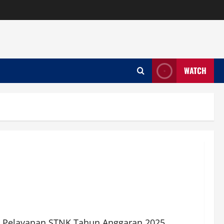
WATCH
v) Pelayanan STNK Tahun Anggaran 2025.