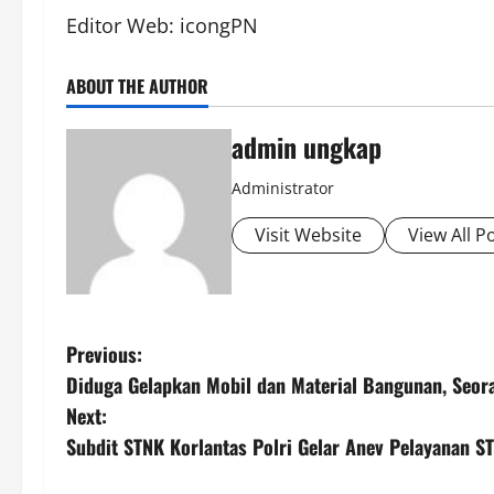
Editor Web: icongPN
ABOUT THE AUTHOR
admin ungkap
Administrator
Visit Website
View All P
P
Previous:
Diduga Gelapkan Mobil dan Material Bangunan, Seor
o
Next:
s
Subdit STNK Korlantas Polri Gelar Anev Pelayanan S