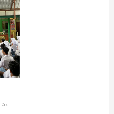
embubaran
rta
0