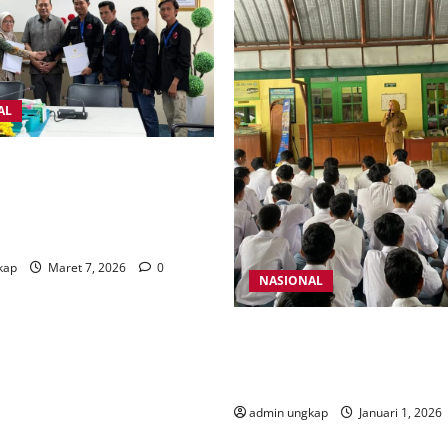
AL
Informasi DPP JMI dan Dewan
i Kesepakatan, Dewan Pers
Memberikan Informasi yang
kap
Maret 7, 2026
0
NASIONAL
Ketua PERWATHIN,Dalam
Pertikaian,Diduga Ancam P
Sekolah Pariwisata di Suraka
admin ungkap
Januari 1, 2026