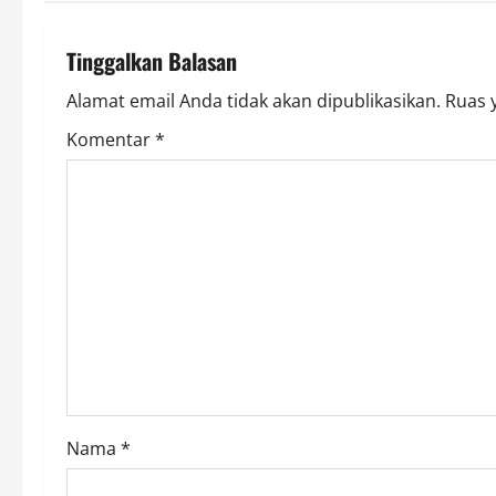
t
n
Tinggalkan Balasan
a
Alamat email Anda tidak akan dipublikasikan.
Ruas 
v
Komentar
*
i
g
a
t
i
o
Nama
*
n