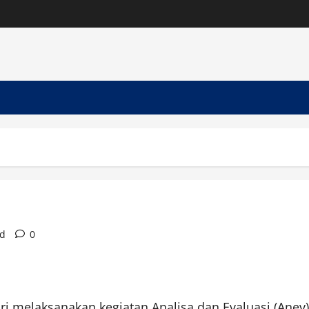
ad
0
lri melaksanakan kegiatan Analisa dan Evaluasi (Ane