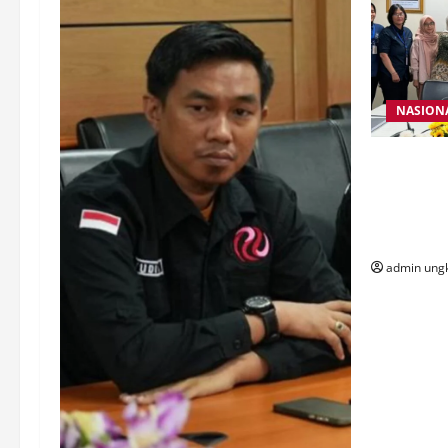
NASION
Sengketa 
Pers Capa
Bersedia 
Diminta
admin ung