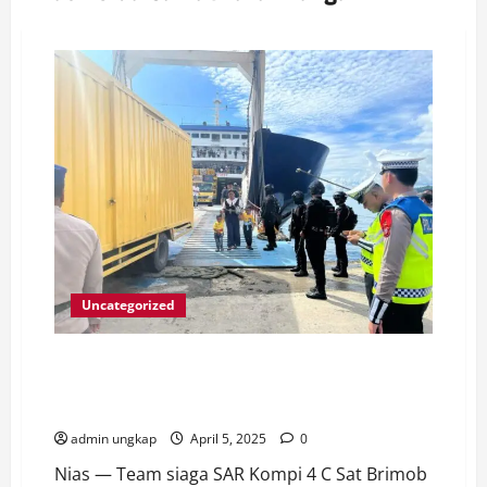
Uncategorized
Macet Jln Raya Pelud Binaka Laowomaru Akibat Kayu
Tumbang, Danki 4 Yon C SAT Brimob Kepulauan Nias
Polda Sumut Turun Tangan
admin ungkap
April 5, 2025
0
Nias — Team siaga SAR Kompi 4 C Sat Brimob