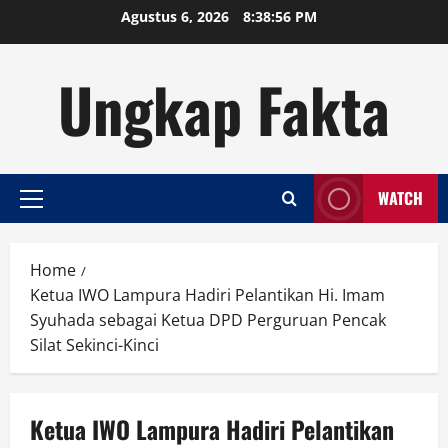
Skip
Agustus 6, 2026
8:38:56 PM
to
content
Ungkap Fakta
WATCH
Primary
Menu
Home
Ketua IWO Lampura Hadiri Pelantikan Hi. Imam
Syuhada sebagai Ketua DPD Perguruan Pencak
Silat Sekinci-Kinci
Ketua IWO Lampura Hadiri Pelantikan