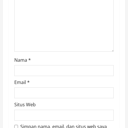
i
o
n
Nama
*
Email
*
Situs Web
Simpan nama, email, dan situs web saya