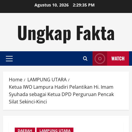
Skip
Agustus 10, 2026
2:29:35 PM
to
content
Ungkap Fakta
WATCH
Primary
Menu
Home
LAMPUNG UTARA
Ketua IWO Lampura Hadiri Pelantikan Hi. Imam
Syuhada sebagai Ketua DPD Perguruan Pencak
Silat Sekinci-Kinci
DAERAH
LAMPUNG UTARA