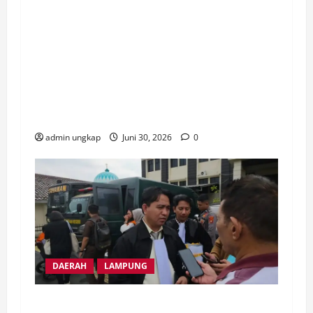
Umum JMI Yudi Hutriwinata Sentil Keras:
Contoh Buruk Kepatuhan Hukum dan Jauh
dari Good Governance! Perdana, Sekda
OKU Sumsel di Gugatan PMH Ke PN
Baturaja buntut abaikan putusan PTUN
yang telah inkracht.
admin ungkap
Juni 30, 2026
0
DAERAH
LAMPUNG
Ribuan Masyarakat Transmigrasi Mesuji