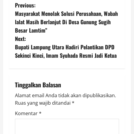
P
Previous:
Masyarakat Menolak Solusi Perusahaan, Wabah
o
lalat Masih Berlanjut Di Desa Gunung Sugih
s
Besar Lamtim”
Next:
t
Bupati Lampung Utara Hadiri Pelantikan DPD
n
Sekinci Kinci, Imam Syuhada Resmi Jadi Ketua
a
v
Tinggalkan Balasan
i
Alamat email Anda tidak akan dipublikasikan.
Ruas yang wajib ditandai
*
g
Komentar
*
a
t