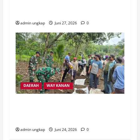
Ancam Duduki Kantor Gubernur dan DPRD
Lampung
admin ungkap
Juni 27, 2026
0
DAERAH
WAY KANAN
Sinergi TNI-Polri dan Pemkab Way Kanan
Gelar Gotong Royong Perbaiki Jalan Rusak
di Banjit
admin ungkap
Juni 24, 2026
0