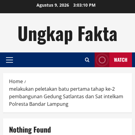
Skip
Agustus 9, 2026
3:03:10 PM
to
content
Ungkap Fakta
WATCH
Primary
Menu
Home
melakukan peletakan batu pertama tahap ke-2
pembangunan Gedung Satlantas dan Sat intelkam
Polresta Bandar Lampung
Nothing Found