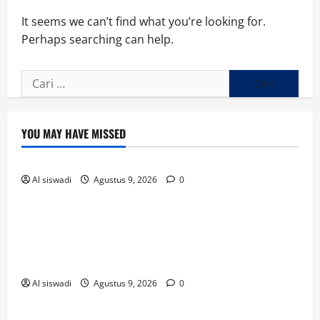
It seems we can’t find what you’re looking for.
Perhaps searching can help.
Cari
untuk:
YOU MAY HAVE MISSED
Uncategorized
Al siswadi
Agustus 9, 2026
0
Uncategorized
Sambut Aksi Damai di DPRD Way Kanan, Polisi
Ajak Mahasiswa Bergandeng Tangan Jaga
Kamtibmas
Al siswadi
Agustus 9, 2026
0
Uncategorized