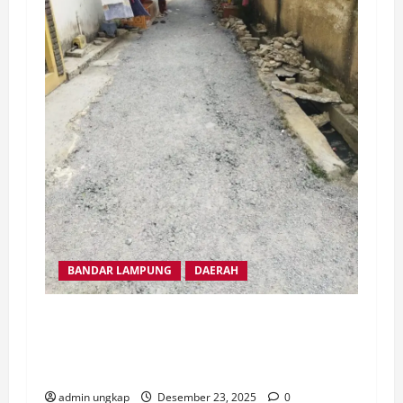
BANDAR LAMPUNG
DAERAH
Aspal Tipis dan Tanpa Papan lnformasi,
Pekerjaan Jalan APBD di kampung karang
indah panjang selatan di pertanyakan.
admin ungkap
Desember 23, 2025
0