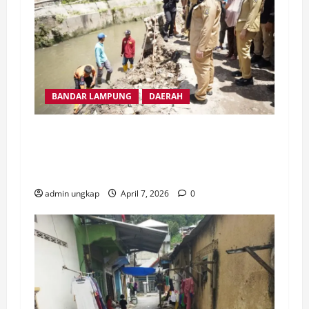
BANDAR LAMPUNG
DAERAH
Wali Kota Eva Dwiana Tinjau Saluran Air di
Tanjung Senang, Antisipasi Banjir
Pascahujan
admin ungkap
April 7, 2026
0