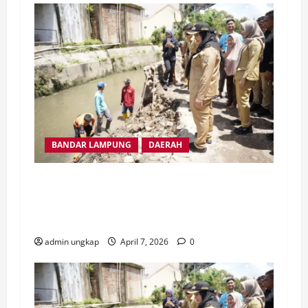
BANDAR LAMPUNG
DAERAH
Wali Kota Eva Dwiana Tinjau Saluran Air di
Tanjung Senang, Antisipasi Banjir
Pascahujan
admin ungkap
April 7, 2026
0