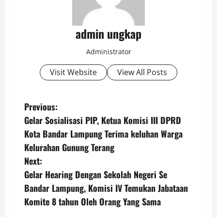
admin ungkap
Administrator
Visit Website
View All Posts
P
Previous:
Gelar Sosialisasi PIP, Ketua Komisi III DPRD
o
Kota Bandar Lampung Terima keluhan Warga
s
Kelurahan Gunung Terang
Next:
t
Gelar Hearing Dengan Sekolah Negeri Se
n
Bandar Lampung, Komisi IV Temukan Jabataan
Komite 8 tahun Oleh Orang Yang Sama
a