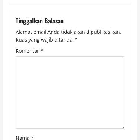
v
i
Tinggalkan Balasan
g
Alamat email Anda tidak akan dipublikasikan.
Ruas yang wajib ditandai
*
a
Komentar
*
t
i
o
n
Nama
*