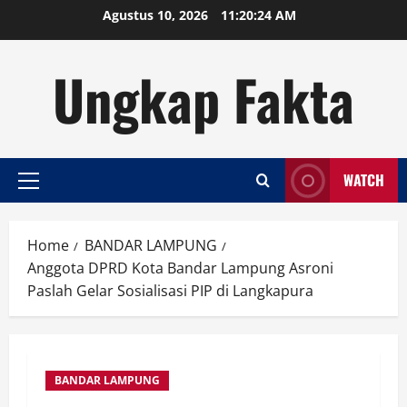
Skip
Agustus 10, 2026
11:20:25 AM
to
content
Ungkap Fakta
WATCH
Primary
Menu
Home
BANDAR LAMPUNG
Anggota DPRD Kota Bandar Lampung Asroni
Paslah Gelar Sosialisasi PIP di Langkapura
BANDAR LAMPUNG