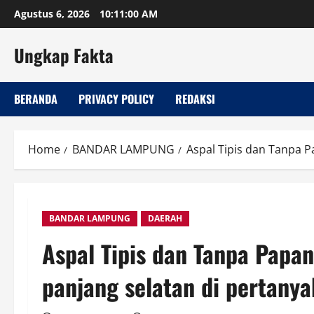
Skip
Agustus 6, 2026
10:11:01 AM
to
content
Ungkap Fakta
BERANDA
PRIVACY POLICY
REDAKSI
Home
BANDAR LAMPUNG
Aspal Tipis dan Tanpa P
BANDAR LAMPUNG
DAERAH
Aspal Tipis dan Tanpa Papa
panjang selatan di pertanya