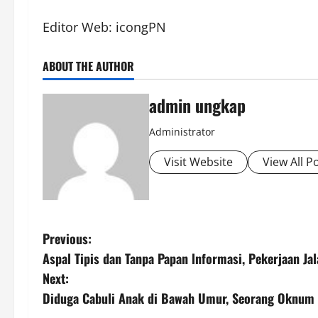
Editor Web: icongPN
ABOUT THE AUTHOR
admin ungkap
Administrator
Visit Website
View All P
P
Previous:
Aspal Tipis dan Tanpa Papan lnformasi, Pekerjaan J
o
Next:
s
Diduga Cabuli Anak di Bawah Umur, Seorang Oknum 