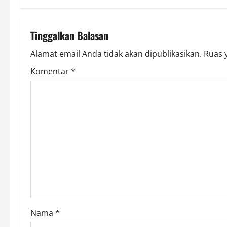
t
n
Tinggalkan Balasan
a
Alamat email Anda tidak akan dipublikasikan.
Ruas 
v
Komentar
*
i
g
a
t
i
o
Nama
*
n