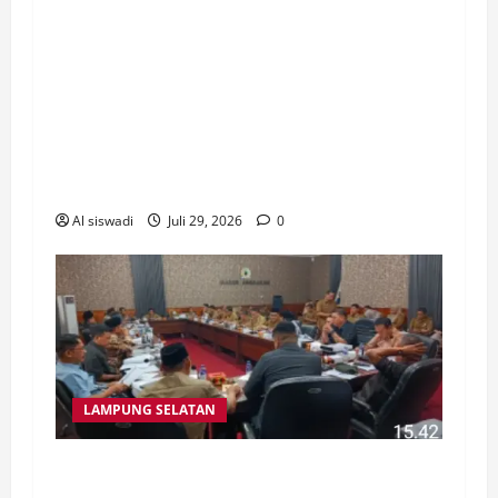
Kabupaten Lampung Selatan resmi
menyetujui Rancangan Peraturan Daerah
(Ranperda) tentang Penyerahan Prasarana,
Sarana, dan Utilitas Umum (PSU)
Perumahan dalam Rapat Paripurna yang
digelar di ruang sidang utama DPRD, Rabu
(22/7/2026).
Al siswadi
Juli 29, 2026
0
LAMPUNG SELATAN
Badan Anggaran (Banggar) DPRD