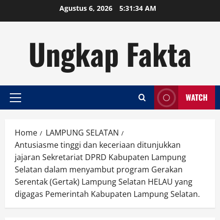
Skip
Agustus 6, 2026
5:31:34 AM
to
content
Ungkap Fakta
WATCH
Primary
Menu
Home
LAMPUNG SELATAN
Antusiasme tinggi dan keceriaan ditunjukkan
jajaran Sekretariat DPRD Kabupaten Lampung
Selatan dalam menyambut program Gerakan
Serentak (Gertak) Lampung Selatan HELAU yang
digagas Pemerintah Kabupaten Lampung Selatan.