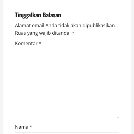
i
Tinggalkan Balasan
g
Alamat email Anda tidak akan dipublikasikan.
a
Ruas yang wajib ditandai
*
t
Komentar
*
i
o
n
Nama
*