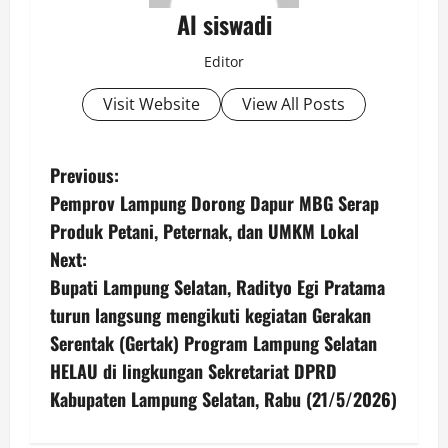
Al siswadi
Editor
Visit Website
View All Posts
P
Previous:
Pemprov Lampung Dorong Dapur MBG Serap
o
Produk Petani, Peternak, dan UMKM Lokal
s
Next:
Bupati Lampung Selatan, Radityo Egi Pratama
t
turun langsung mengikuti kegiatan Gerakan
n
Serentak (Gertak) Program Lampung Selatan
HELAU di lingkungan Sekretariat DPRD
a
Kabupaten Lampung Selatan, Rabu (21/5/2026)
v