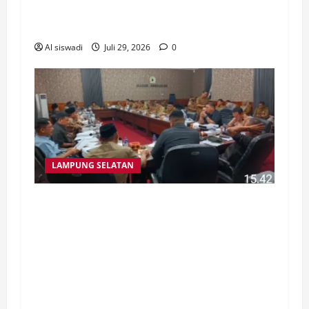
digelar di ruang sidang utama DPRD, Rabu
(22/7/2026).
Al siswadi
Juli 29, 2026
0
LAMPUNG SELATAN
Badan Anggaran (Banggar) DPRD
Lampung Selatan kembali menggelar rapat
lanjutan pembahasan Rancangan Peraturan
Daerah (Raperda) tentang
Pertanggungjawaban Pelaksanaan APBD
Tahun Anggaran 2025 bersama Tim