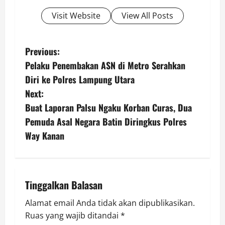
Visit Website
View All Posts
P
Previous:
Pelaku Penembakan ASN di Metro Serahkan
o
Diri ke Polres Lampung Utara
s
Next:
Buat Laporan Palsu Ngaku Korban Curas, Dua
t
Pemuda Asal Negara Batin Diringkus Polres
n
Way Kanan
a
v
Tinggalkan Balasan
i
Alamat email Anda tidak akan dipublikasikan.
Ruas yang wajib ditandai
*
g