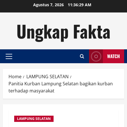
Skip
Agustus 7, 2026
11:36:30 AM
to
content
Ungkap Fakta
WATCH
Primary
Menu
Home
LAMPUNG SELATAN
Panitia Kurban Lampung Selatan bagikan kurban
terhadap masyarakat
LAMPUNG SELATAN