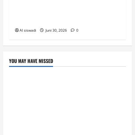
Anggaran Pemerintah Daerah (TAPD), di
Ruang Banggar DPRD Lampung Selatan,
Selasa (30/6/2026).
Al siswadi
Juni 30, 2026
0
YOU MAY HAVE MISSED