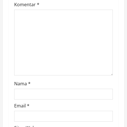
Komentar
*
a
t
i
o
n
Nama
*
Email
*