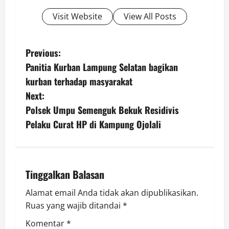
Visit Website
View All Posts
P
Previous:
Panitia Kurban Lampung Selatan bagikan
o
kurban terhadap masyarakat
s
Next:
Polsek Umpu Semenguk Bekuk Residivis
t
Pelaku Curat HP di Kampung Ojolali
n
a
Tinggalkan Balasan
v
Alamat email Anda tidak akan dipublikasikan.
i
Ruas yang wajib ditandai
*
g
Komentar
*