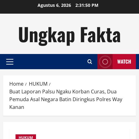
Skip
Agustus 6, 2026
2:31:51 PM
to
content
Ungkap Fakta
WATCH
Primary
Menu
Home
HUKUM
Buat Laporan Palsu Ngaku Korban Curas, Dua
Pemuda Asal Negara Batin Diringkus Polres Way
Kanan
HUKUM