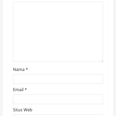
a
t
i
o
n
Nama
*
Email
*
Situs Web