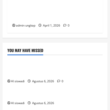
Polsek Baradatu Amankan Pelaku
Penipuan dan Penggelapan Motor di Pasar
Baradatu
admin ungkap
April 1, 2026
0
YOU MAY HAVE MISSED
Post
Ευκαιρίες_διασκέδασης_η_need_for_slots_
casino_και_οι
Al siswadi
Agustus 6, 2026
0
Uncategorized
เริ่มแทงหวยออนไลน์ยังไงให้เข้าใจใน 5 นาที
Al siswadi
Agustus 6, 2026
! Без рубрики