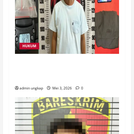
HUKUM
Selamatkan 165 Jiwa, Polres Way Kanan
Gagalkan Peredaran Narkotika 32,74 Gram
Sabu di Buay Bahuga
admin ungkap
Mei 3, 2026
0