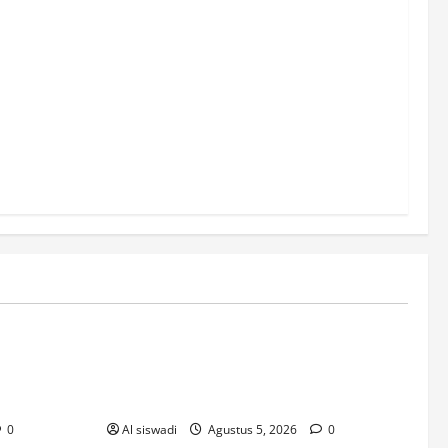
Post
nalisi_dett
Strategie_vincenti_e_combinazioni_esclu
omatica_in_
sive_intorno_a_lottomatica_per_giocatori
-35252290
0
Al siswadi
Agustus 5, 2026
0