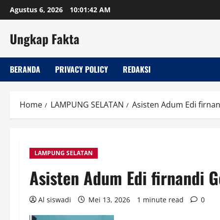
Skip
Agustus 6, 2026
10:01:42 AM
to
content
Ungkap Fakta
BERANDA
PRIVACY POLICY
REDAKSI
Home
LAMPUNG SELATAN
Asisten Adum Edi firna
LAMPUNG SELATAN
Asisten Adum Edi firnandi G
Al siswadi
Mei 13, 2026
1 minute read
0