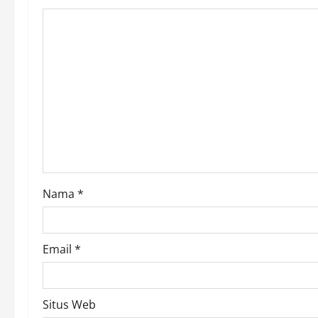
i
g
a
t
i
o
Nama
*
n
Email
*
Situs Web