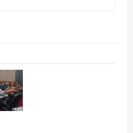
DPRD
nggelar