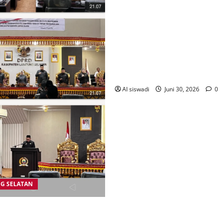
rapat lanjutan pembahasan 
Peraturan Daerah (Raperda) 
Pertanggungjawaban Pelaksa
APBD Tahun Anggaran 2025 
Tim Anggaran Pemerintah Da
(TAPD), di Ruang Banggar D
Lampung Selatan, Selasa (30
Al siswadi
Juni 30, 2026
0
G SELATAN
wakilan Rakyat Daerah