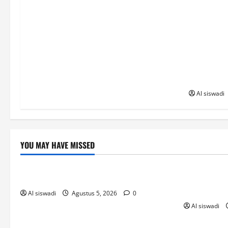
(DPRD) Ka
resmi men
Daerah (R
Prasarana
(PSU) Per
Paripurna 
utama DPR
Al siswadi
YOU MAY HAVE MISSED
! Без рубрики
novos-cas
The Founding of YouTube A Short History
O Que Sabe
A Não Perd
Al siswadi
Agustus 5, 2026
0
Al siswadi