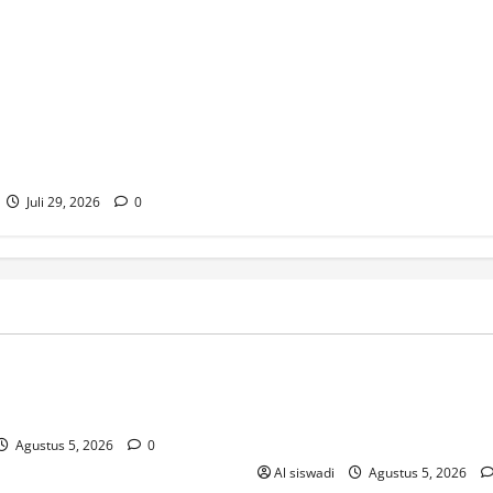
bupaten Lampung Selatan
yetujui Rancangan Peraturan
anperda) tentang Penyerahan
, Sarana, dan Utilitas Umum
umahan dalam Rapat
yang digelar di ruang sidang
D, Rabu (22/7/2026).
Juli 29, 2026
0
inos-2026
Post
r Sobre Os Novos Casinos PT
Sistemi_avanzati_di_gioco_e_a
er
agliata_per_vincere_con_lott
m
Agustus 5, 2026
0
Al siswadi
Agustus 5, 2026