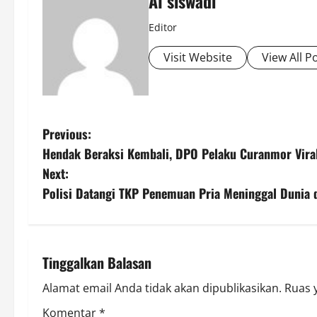
Al siswadi
Editor
Visit Website
View All P
P
Previous:
Hendak Beraksi Kembali, DPO Pelaku Curanmor Viral
o
Next:
s
Polisi Datangi TKP Penemuan Pria Meninggal Dunia 
t
n
Tinggalkan Balasan
a
Alamat email Anda tidak akan dipublikasikan.
Ruas 
v
Komentar
*