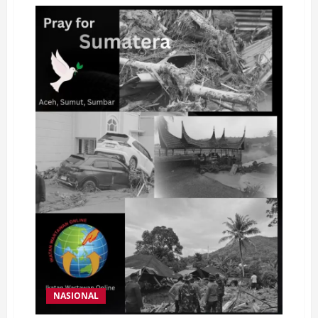
Turnamen
Regam
FC
2025
Resmi
Dibuka,
Ketua
PSSI
Lampung
Utara
Beri
Dukungan
Penuh
NASIONAL