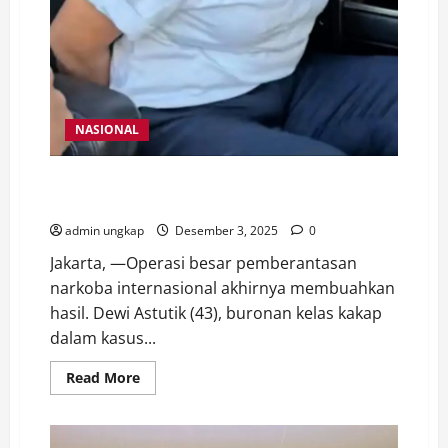
NASIONAL
Dewi Astutik Ditangkap di Kamboja, Gembong Sabu 2
Ton Akhirnya Tertangkap
admin ungkap
Desember 3, 2025
0
Jakarta, —Operasi besar pemberantasan
narkoba internasional akhirnya membuahkan
hasil. Dewi Astutik (43), buronan kelas kakap
dalam kasus...
Read
Read More
more
about
Dewi
Astutik
Ditangkap