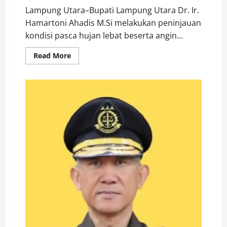
Lampung Utara–Bupati Lampung Utara Dr. Ir.
Hamartoni Ahadis M.Si melakukan peninjauan
kondisi pasca hujan lebat beserta angin...
Read
Read More
more
about
Bupati
Tinjau
Lokasi
Terdampak
Hujan
Lebat
di
Bumi
Agung
untuk
Pastikan
Penanganan
Cepat