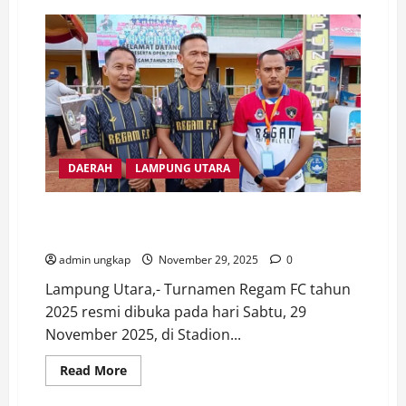
Ketua
IWO
Lampung
Edi
Arsadad
Beri
Dukungan
Media
di
Milad
Muhammadiyah
ke
113
DAERAH
LAMPUNG UTARA
Turnamen Regam FC 2025 Resmi Dibuka, Ketua PSSI
Lampung Utara Beri Dukungan Penuh
admin ungkap
November 29, 2025
0
Lampung Utara,- Turnamen Regam FC tahun
2025 resmi dibuka pada hari Sabtu, 29
November 2025, di Stadion...
Read
Read More
more
about