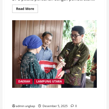
Read
Read More
more
about
DPO
Pelaku
Curat
17
Batang
Potongan
Besi
Rel
PT.
KAI
Diringkus
Satreskrim
Polres
Way
Kanan
DAERAH
LAMPUNG UTARA
Bupati Tinjau Lokasi Terdampak Hujan Lebat di Bumi
Agung untuk Pastikan Penanganan Cepat
admin ungkap
Desember 5, 2025
0