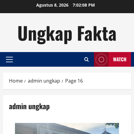
Skip
Agustus 8, 2026
7:02:09 PM
to
content
Ungkap Fakta
WATCH
Primary
Menu
Home
admin ungkap
Page 16
admin ungkap