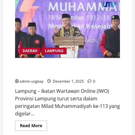
81
Tahun
2025
Picu
Gejolak
Nasional,
Aparatur
Desa
Tuntut
Pemerintah
Pusat
DAERAH
LAMPUNG
Ketua IWO Lampung Edi Arsadad Beri Dukungan
Media di Milad Muhammadiyah ke 113
admin ungkap
Desember 1, 2025
0
Lampung – Ikatan Wartawan Online (IWO)
Provinsi Lampung turut serta dalam
peringatan Milad Muhammadiyah ke-113 yang
digelar...
Read
Read More
more
about