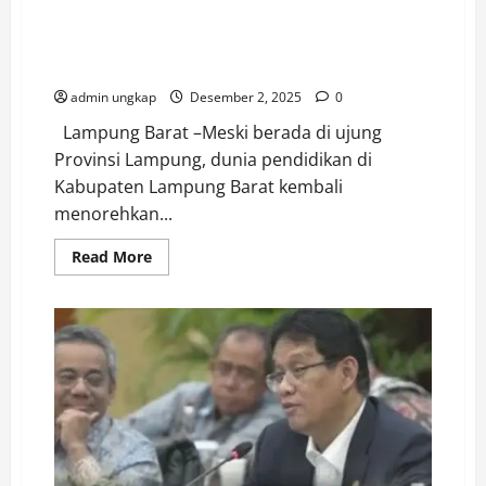
Parosil Bangga atas Prestasi Gemilang SMPN 1 Atap
Batu Brak Raih Juara I Nasional Lomba AVI, Bukti
Kemajuan Pendidikan di Lampung Barat
admin ungkap
Desember 2, 2025
0
Lampung Barat –Meski berada di ujung
Provinsi Lampung, dunia pendidikan di
Kabupaten Lampung Barat kembali
menorehkan...
Read
Read More
more
about
Parosil
Bangga
atas
Prestasi
Gemilang
SMPN
1
Atap
Batu
Brak
Raih
Juara
I