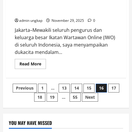
IWO Sampaikan Duka Cita dan Imbau Pengurus di
Sumatera Perkuat Informasi Akurat Soal Bencana
admin ungkap
November 29, 2025
0
Jakarta–Mewakili seluruh pengurus dan
keluarga besar Ikatan Wartawan Online (IWO)
di seluruh Indonesia, saya menyampaikan
dukacita mendalam...
Read
Read More
more
about
IWO
Sampaikan
Duka
Paginasi
Previous
1
…
13
14
15
16
17
Cita
dan
Imbau
18
19
…
55
Next
pos
Pengurus
di
Sumatera
Perkuat
Informasi
Akurat
YOU MAY HAVE MISSED
Soal
Post
Bencana