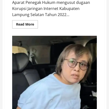
Aparat Penegak Hukum mengusut dugaan
Korupsi Jaringan Internet Kabupaten
Lampung Selatan Tahun 2022...
Read
Read More
more
about
Jaksa
Jangan
Diskriminasi,
Tolong
Usut
Proyek
Jaringan
Internet
Lampung
Selatan
2022-
2023