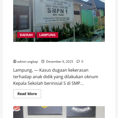
DAERAH
LAMPUNG
Diduga Oknum kepala sekolah SMP Negeri 1 Dante
Teladas, Lakukan ke kerasan pada Siswa didik
admin ungkap
Desember 6, 2025
0
Lampung, — Kasus dugaan kekerasan
terhadap anak didik yang dilakukan oknum
Kepala Sekolah berinisial S di SMP...
Read
Read More
more
about
Diduga
Oknum
kepala
sekolah