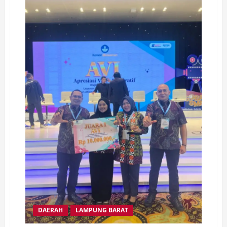
di
Kamboja,
Gembong
Sabu
2
Ton
Akhirnya
Tertangkap
DAERAH
LAMPUNG BARAT