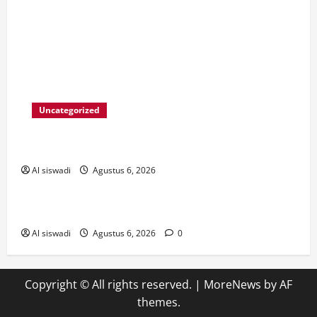
Uncategorized
cw-check-https://test.com/
Al siswadi
Agustus 6, 2026
! Без рубрики
The Founding of YouTube A Short History
Al siswadi
Agustus 6, 2026
0
Copyright © All rights reserved.
|
MoreNews
by AF
themes.