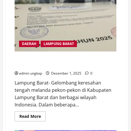
Nasional
Lomba
AVI,
Bukti
Kemajuan
Pendidikan
di
Lampung
Barat
DAERAH
LAMPUNG BARAT
PMK 81 Tahun 2025 Picu Gejolak Nasional, Aparatur
Desa Tuntut Pemerintah Pusat
admin ungkap
Desember 1, 2025
0
Lampung Barat- Gelombang keresahan
tengah melanda pekon-pekon di Kabupaten
Lampung Barat dan berbagai wilayah
Indonesia. Dalam beberapa...
Read
Read More
more
about
PMK