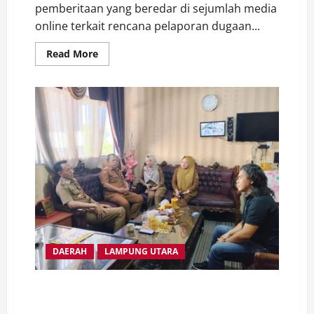
pemberitaan yang beredar di sejumlah media
online terkait rencana pelaporan dugaan...
Read
Read More
more
about
Klarifikasi
Selvi
Melani
Terkait
Tuduhan
Hoaks,
Tegaskan
Berdasarkan
Perjanjian
Sah
DAERAH
LAMPUNG UTARA
Tes Peserta Calon Paskibraka 2026 Lampura Selesai,
Panitia Seleksi Input Data Ke BPIP