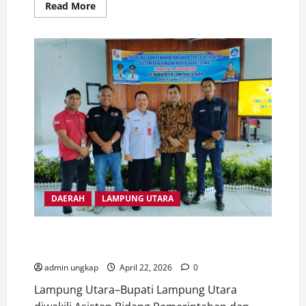
Read
Read More
more
about
Aksi
Jilid
II
Disiapkan,
GEMAS-
LU
Ajak
Semua
Elemen
Tolak
Angkutan
Batu
Bara
DAERAH
LAMPUNG UTARA
Pemkab Lampura Sosialisasikan Penerimaan Siswa
Baru Tahun 2026
admin ungkap
April 22, 2026
0
Lampung Utara–Bupati Lampung Utara