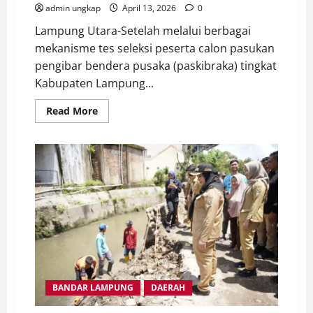
admin ungkap
April 13, 2026
0
Lampung Utara-Setelah melalui berbagai
mekanisme tes seleksi peserta calon pasukan
pengibar bendera pusaka (paskibraka) tingkat
Kabupaten Lampung...
Read
Read More
more
about
Tes
Peserta
Calon
Paskibraka
2026
Lampura
Selesai,
Panitia
Seleksi
Input
Data
Ke
BPIP
BANDAR LAMPUNG
DAERAH