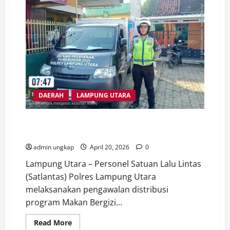
Bawah
Umur,
WS
Tak
Berkutik
Saat
Diamankan
PPA
Polres
Way
Kanan
DAERAH
LAMPUNG UTARA
Dukung Program MBG, Polres Lampung Utara Kawal
Distribusi Makanan Bergizi Gratis ke Sekolah
admin ungkap
April 20, 2026
0
Lampung Utara – Personel Satuan Lalu Lintas
(Satlantas) Polres Lampung Utara
melaksanakan pengawalan distribusi
program Makan Bergizi...
Read
Read More
more