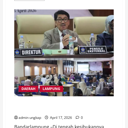
about
Dukung
Program
MBG,
Polres
Lampung
Utara
Kawal
Distribusi
Makanan
Bergizi
Gratis
ke
Sekolah
DAERAH
LAMPUNG
Bupati Lampung Utara Jadi Penguji Dua Calon Doktor
Ilmu Lingkungan
admin ungkap
April 17, 2026
0
Bandarlampung –Di tengah kesibukannya