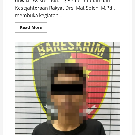
diwakili Asisten Bidang Pemerintahan dan
Kesejahteraan Rakyat Drs. Mat Soleh, M.Pd.,
membuka kegiatan...
Read
Read More
more
about
Pemkab
Lampura
Sosialisasikan
Penerimaan
Siswa
Baru
Tahun
2026