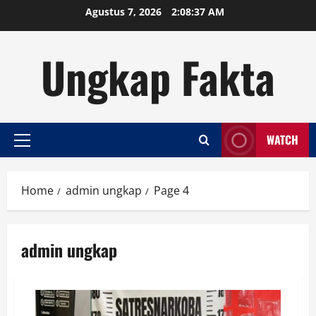
Skip
Agustus 7, 2026
2:08:38 AM
to
content
Ungkap Fakta
WATCH
Primary
Menu
Home
admin ungkap
Page 4
admin ungkap