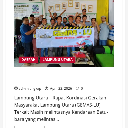
Pelajar
Lampung
Utara
Lolos
Paskibraka
Provinsi,
1
Wakili
ke
Seleksi
Nasional
DAERAH
LAMPUNG UTARA
Aksi Jilid II Disiapkan, GEMAS-LU Ajak Semua Elemen
Tolak Angkutan Batu Bara
admin ungkap
April 22, 2026
0
Lampung Utara – Rapat Kordinasi Gerakan
Masyarakat Lampung Utara (GEMAS-LU)
Terkait Masih melintasnya Kendaraan Batu-
bara yang melintas...