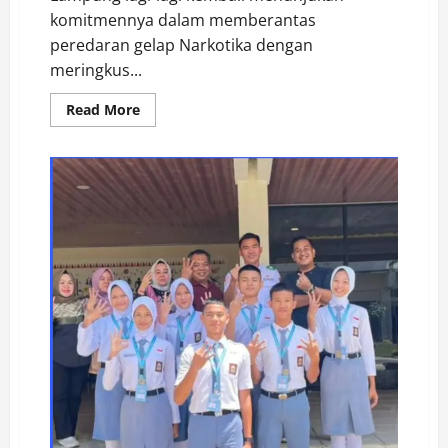
komitmennya dalam memberantas
peredaran gelap Narkotika dengan
meringkus...
Read
Read More
more
about
Selamatkan
165
Jiwa,
Polres
Way
Kanan
Gagalkan
Peredaran
Narkotika
32,74
Gram
Sabu
di
Buay
Bahuga