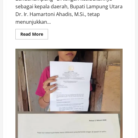
sebagai kepala daerah, Bupati Lampung Utara
Dr. Ir. Hamartoni Ahadis, M.Si., tetap
menunjukkan...
Read
Read More
more
about
Bupati
Lampung
Utara
Jadi
Penguji
Dua
Calon
Doktor
Ilmu
Lingkungan