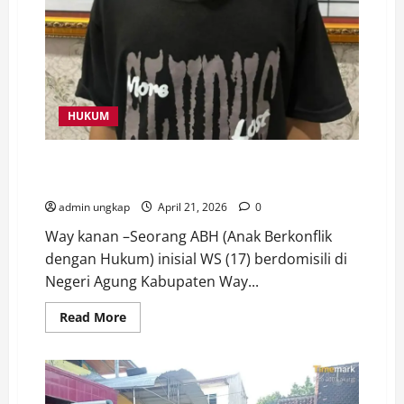
HUKUM
Diduga Cabuli Anak di Bawah Umur, WS Tak Berkutik
Saat Diamankan PPA Polres Way Kanan
admin ungkap
April 21, 2026
0
Way kanan –Seorang ABH (Anak Berkonflik
dengan Hukum) inisial WS (17) berdomisili di
Negeri Agung Kabupaten Way...
Read
Read More
more
about
Diduga
Cabuli
Anak
di