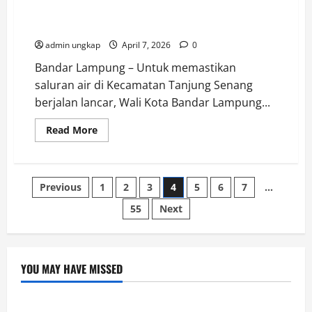
Wali Kota Eva Dwiana Tinjau Saluran Air di Tanjung
Senang, Antisipasi Banjir Pascahujan
admin ungkap
April 7, 2026
0
Bandar Lampung – Untuk memastikan
saluran air di Kecamatan Tanjung Senang
berjalan lancar, Wali Kota Bandar Lampung...
Read
Read More
more
about
Wali
Kota
Eva
Paginasi
Previous
1
2
3
4
5
6
7
…
Dwiana
Tinjau
Saluran
55
Next
pos
Air
di
Tanjung
Senang,
Antisipasi
Banjir
YOU MAY HAVE MISSED
Pascahujan