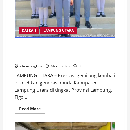
DAERAH
LAMPUNG UTARA
Prestasi Membanggakan, 3 Pelajar Lampung Utara
Lolos Paskibraka Provinsi, 1 Wakili ke Seleksi
Nasional
admin ungkap
Mei 1, 2026
0
LAMPUNG UTARA – Prestasi gemilang kembali
ditorehkan generasi muda Kabupaten
Lampung Utara di tingkat Provinsi Lampung.
Tiga...
Read
Read More
more
about
Prestasi
Membanggakan,
3