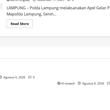
LAMPUNG – Polda Lampung melaksanakan Apel Gelar Pa
Mapolda Lampung, Senin...
Read
Read More
more
about
Operasi
Zebra
Krakatau
2025
Resmi
Dimulai,
Polda
рики
Post
Lampung
Tertibkan
Pengendara
Dengan
g of YouTube A Short History
Ευκαιρίες_διασκέδασης_
Pendekatan
Edukatif
r_slots_casino_και_οι
Agustus 6, 2026
0
Dan
Humanis
Al siswadi
Agustus 6, 2026