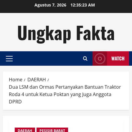
Skip
Agustus 7, 2026
12:35:23 AM
to
content
Ungkap Fakta
WATCH
Primary
Menu
Home
DAERAH
Dua LSM dan Ormas Pertanyakan Bantuan Traktor
Roda 4 untuk Ketua Poktan yang Juga Anggota
DPRD
DAERAH
PESISIR BARAT