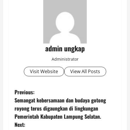
admin ungkap
Administrator
Visit Website
View All Posts
P
Previous:
Semangat kebersamaan dan budaya gotong
o
royong terus digaungkan di lingkungan
s
Pemerintah Kabupaten Lampung Selatan.
Next: