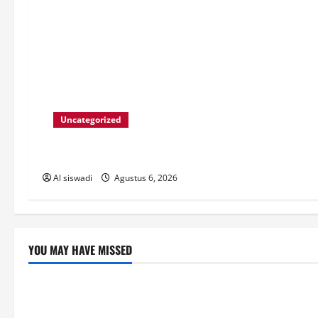
Uncategorized
cw-check-https://test.com/
Al siswadi
Agustus 6, 2026
YOU MAY HAVE MISSED
Post
Post
Profesionální_přístup_k_online_hraní_ve
Umfangreich
de_přes_casino_22bet_a_kvalitní_sl
_mit_online