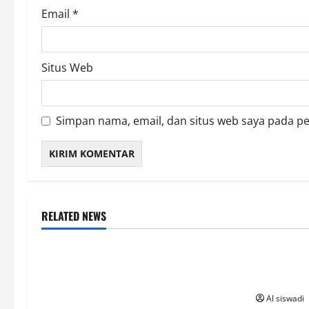
Email
*
Situs Web
Simpan nama, email, dan situs web saya pada p
RELATED NEWS
Uncateg
เริ่มแทงห
5 นาที
Al siswadi