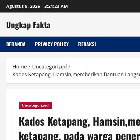
Skip
Agustus 8, 2026
3:21:24 AM
to
content
Ungkap Fakta
BERANDA
PRIVACY POLICY
REDAKSI
Home
Uncategorized
Kades Ketapang, Hamsin,memberikan Bantuan Langsun
Uncategorized
Kades Ketapang, Hamsin,me
ketapang, pada warga pene