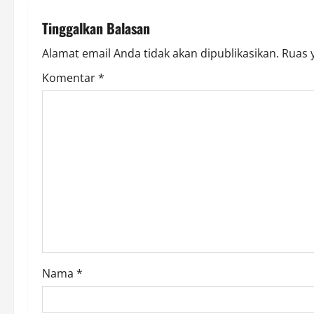
n
a
Tinggalkan Balasan
v
Alamat email Anda tidak akan dipublikasikan.
Ruas 
Komentar
*
i
g
a
t
i
o
n
Nama
*