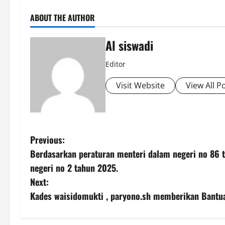
ABOUT THE AUTHOR
Al siswadi
Editor
Visit Website
View All P
P
Previous:
Berdasarkan peraturan menteri dalam negeri no 86 t
o
negeri no 2 tahun 2025.
s
Next:
Kades waisidomukti , paryono.sh memberikan Bantua
t