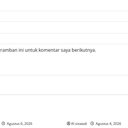
eramban ini untuk komentar saya berikutnya.
orized
Uncategorized
วยออนไลน์ยังไงให้เข้าใจใน
What Exactly Is a Real-Money
Casino and How Does It Wor
Agustus 6, 2026
Al siswadi
Agustus 4, 2026