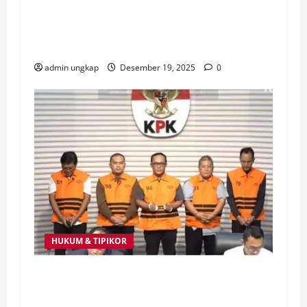
Dugaan Korupsi Dana Desa Lebih dari Rp1
Miliar, Satreskrim Polres Tanggamus Tahan
Oknum Kakon Atar Lebar
admin ungkap
Desember 19, 2025
0
HUKUM & TIPIKOR
KPK Geledah Rumah Dinas, Kantor Bupati
Lampung Tengah dan Dinas Bina Marga