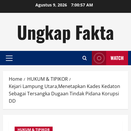
Skip
Agustus 9, 2026
7:00:58 AM
to
content
Ungkap Fakta
WATCH
Primary
Menu
Home
HUKUM & TIPIKOR
Kejari Lampung Utara,Menetapkan Kades Kedaton
Sebagai Tersangka Dugaan Tindak Pidana Korupsi
DD
HUKUM & TIPIKOR