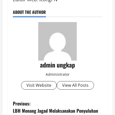
ABOUT THE AUTHOR
admin ungkap
Administrator
Visit Website
View All Posts
P
Previous:
LBH Menang Jagad Melaksanakan Penyuluhan