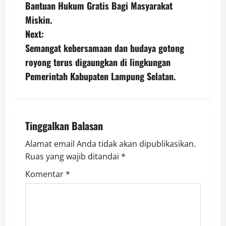
o
Bantuan Hukum Gratis Bagi Masyarakat
s
Miskin.
Next:
t
Semangat kebersamaan dan budaya gotong
n
royong terus digaungkan di lingkungan
Pemerintah Kabupaten Lampung Selatan.
a
v
i
Tinggalkan Balasan
g
Alamat email Anda tidak akan dipublikasikan.
Ruas yang wajib ditandai
*
a
Komentar
*
t
i