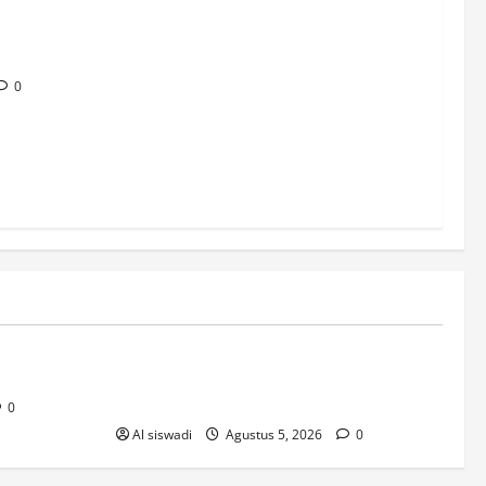
b Way
Perbaiki
0
novos-casinos-2026
hort History
O Que Saber Sobre Os Novos Casinos PT
A Não Perder
0
Al siswadi
Agustus 5, 2026
0