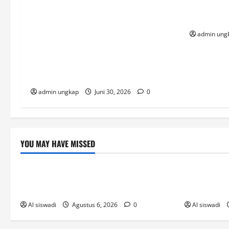
Sekda OKU Abaikan Putusan PTUN,
Mesuji An
Ketua Umum JMI Yudi Hutriwinata
dan DPRD
Sentil Keras: Contoh Buruk Kepatuhan
admin ung
Hukum dan Jauh dari Good Governance!
Perdana, Sekda OKU Sumsel di Gugatan
PMH Ke PN Baturaja buntut abaikan
putusan PTUN yang telah inkracht.
admin ungkap
Juni 30, 2026
0
YOU MAY HAVE MISSED
Post
Uncategor
Ευκαιρίες_διασκέδασης_η_need_fo
เริ่มแทงหว
r_slots_casino_και_οι
5 นาที
Al siswadi
Agustus 6, 2026
0
Al siswadi