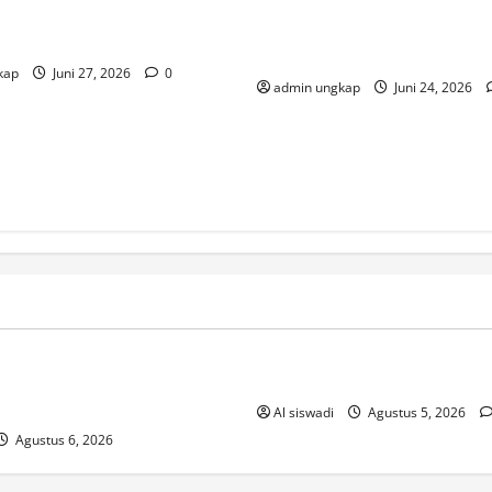
Sinergi TNI-Polri dan Pemka
cam Duduki Kantor Gubernur
Kanan Gelar Gotong Royong 
 Lampung
Jalan Rusak di Banjit
kap
Juni 27, 2026
0
admin ungkap
Juni 24, 2026
ized
! Без рубрики
ยออนไลน์ยังไงให้เข้าใจใน
The Founding of YouTube A S
Al siswadi
Agustus 5, 2026
Agustus 6, 2026