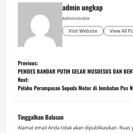
admin ungkap
Administrator
Visit Website
View All P
P
Previous:
PEMDES BANDAR PUTIH GELAR MUSDESUS DAN BEN
o
Next:
s
Pelaku Perampasan Sepeda Motor di Jembatan Pos Na
t
n
Tinggalkan Balasan
a
Alamat email Anda tidak akan dipublikasikan.
Ruas 