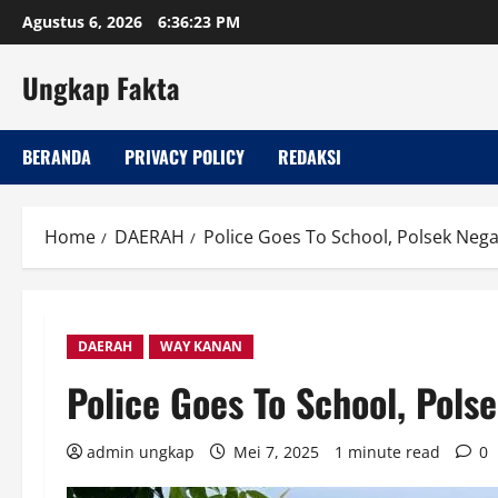
Skip
Agustus 6, 2026
6:36:24 PM
to
content
Ungkap Fakta
BERANDA
PRIVACY POLICY
REDAKSI
Home
DAERAH
Police Goes To School, Polsek Nega
DAERAH
WAY KANAN
Police Goes To School, Pols
admin ungkap
Mei 7, 2025
1 minute read
0