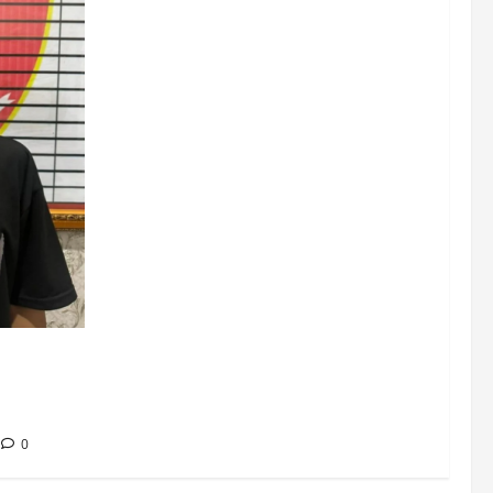
h Umur, WS
n PPA
0