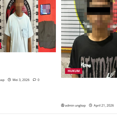
n 165 Jiwa, Polres Way Kanan
Peredaran Narkotika 32,74
HUKUM
 di Buay Bahuga
kap
Mei 3, 2026
0
Diduga Cabuli Anak di Bawa
Tak Berkutik Saat Diamanka
Polres Way Kanan
admin ungkap
April 21, 2026