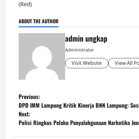
(Red)
ABOUT THE AUTHOR
admin ungkap
Administrator
Visit Website
View All P
P
Previous:
DPD IMM Lampung Kritik Kinerja BNN Lampung: Sosi
o
Next:
s
Polisi Ringkus Pelaku Penyalahgunaan Narkotika Jeni
t