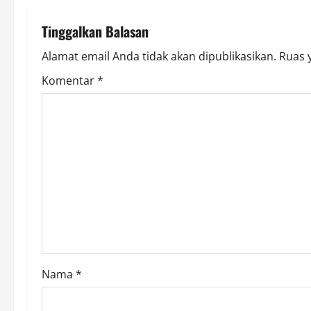
n
Tinggalkan Balasan
a
Alamat email Anda tidak akan dipublikasikan.
Ruas 
v
Komentar
*
i
g
a
t
i
o
Nama
*
n