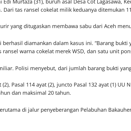
 Edi Murtaza (31), buruh asal Desa Cot Lagasawa, K
a. Dari tas ransel cokelat milik keduanya ditemukan 
urir yang ditugaskan membawa sabu dari Aceh menuj
erhasil diamankan dalam kasus ini. “Barang bukti ya
as ransel warna cokelat merek WSD, dan satu unit pon
miliar. Polisi menyebut, dari jumlah barang bukti yang 
 (2), Pasal 114 ayat (2), juncto Pasal 132 ayat (1) UU
ahun dan maksimal 20 tahun.
erutama di jalur penyeberangan Pelabuhan Bakauheni