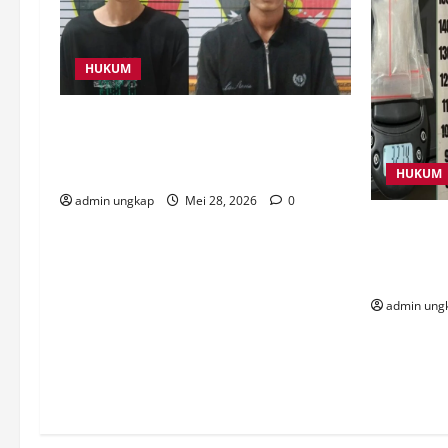
HUKUM
Buat Laporan Palsu Ngaku Korban
Curas, Dua Pemuda Asal Negara Batin
Diringkus Polres Way Kanan
HUKUM
admin ungkap
Mei 28, 2026
0
Selamatka
Gagalkan 
Gram Sabu
admin ung