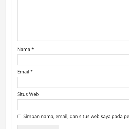
a
t
i
o
Nama
*
n
Email
*
Situs Web
Simpan nama, email, dan situs web saya pada p