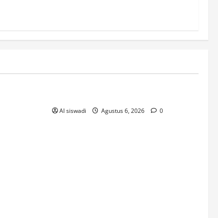
! Без рубрики
The Founding of YouTube A Short History
Al siswadi
Agustus 6, 2026
0