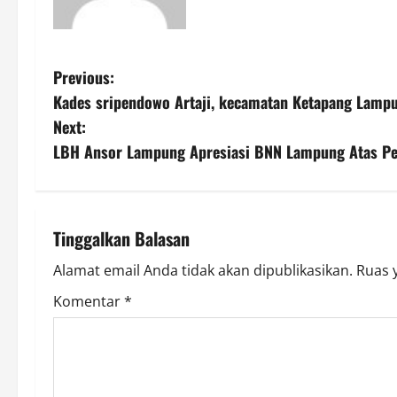
P
Previous:
Kades sripendowo Artaji, kecamatan Ketapang Lamp
o
Next:
s
LBH Ansor Lampung Apresiasi BNN Lampung Atas Pe
t
n
Tinggalkan Balasan
a
Alamat email Anda tidak akan dipublikasikan.
Ruas 
v
Komentar
*
i
g