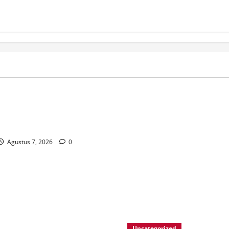
e_Informationen_für_Spieler
_casino_ohne_oasis_und_aktu
Agustus 7, 2026
0
Uncategorized