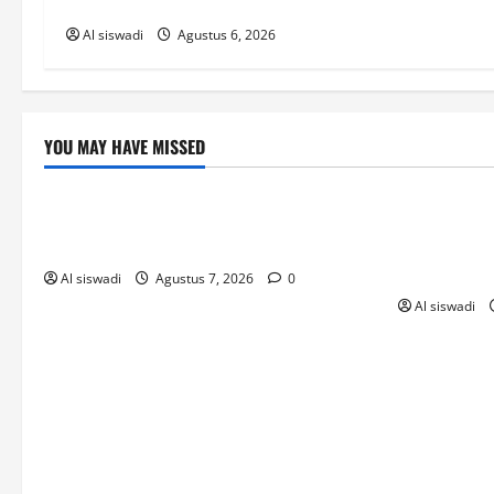
cw-check-https://test.com/
Al siswadi
Agustus 6, 2026
YOU MAY HAVE MISSED
Post
Post
Profesionální_přístup_k_online_hraní_ve
Umfangreich
de_přes_casino_22bet_a_kvalitní_sl
_mit_online
ell
Al siswadi
Agustus 7, 2026
0
Al siswadi