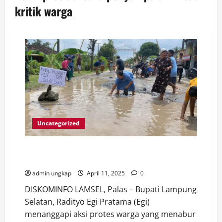
kritik warga
Uncategorized
Bupati Egi Tanggapi positif Dan Apresiasi cara
penyampaian kreatif kritik Warga
admin ungkap
April 11, 2025
0
DISKOMINFO LAMSEL, Palas – Bupati Lampung
Selatan, Radityo Egi Pratama (Egi)
menanggapi aksi protes warga yang menabur