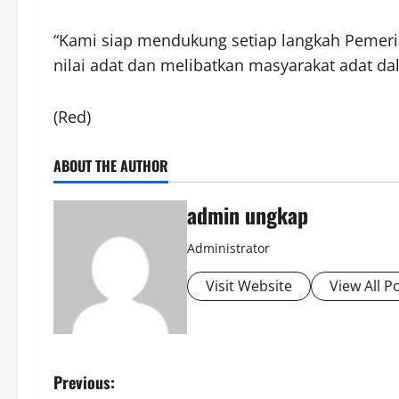
“Kami siap mendukung setiap langkah Pemer
nilai adat dan melibatkan masyarakat adat d
(Red)
ABOUT THE AUTHOR
admin ungkap
Administrator
Visit Website
View All P
P
Previous: