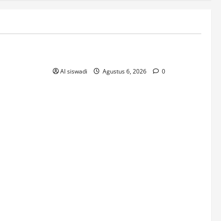
! Без рубрики
The Founding of YouTube A Short History
Al siswadi
Agustus 6, 2026
0