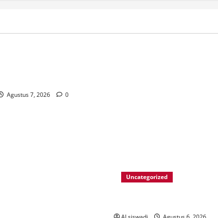
e_Informationen_für_Spieler
_casino_ohne_oasis_und_aktu
Agustus 7, 2026
0
Uncategorized
cw-check-https://test.com/
Al siswadi
Agustus 6, 2026