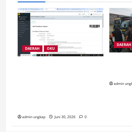
DAERAH
DAERAH
OKU
Ribuan Ma
Sekda OKU Abaikan Putusan PTUN,
Mesuji An
Ketua Umum JMI Yudi Hutriwinata
dan DPRD
Sentil Keras: Contoh Buruk Kepatuhan
admin ung
Hukum dan Jauh dari Good Governance!
Perdana, Sekda OKU Sumsel di Gugatan
PMH Ke PN Baturaja buntut abaikan
putusan PTUN yang telah inkracht.
admin ungkap
Juni 30, 2026
0