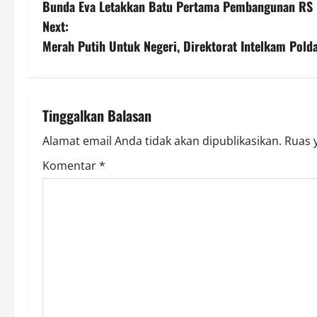
Bunda Eva Letakkan Batu Pertama Pembangunan RS P
o
Next:
s
Merah Putih Untuk Negeri, Direktorat Intelkam Pol
t
n
Tinggalkan Balasan
a
Alamat email Anda tidak akan dipublikasikan.
Ruas 
v
Komentar
*
i
g
a
t