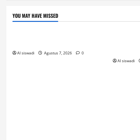
YOU MAY HAVE MISSED
Post
Post
Profesionální_přístup_k_online_hraní_ve
Umfangreich
de_přes_casino_22bet_a_kvalitní_sl
_mit_online
ell
Al siswadi
Agustus 7, 2026
0
Al siswadi