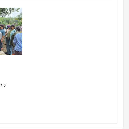
b Way
Perbaiki
0