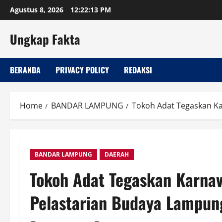
Skip
Agustus 8, 2026
12:22:14 PM
to
content
Ungkap Fakta
BERANDA
PRIVACY POLICY
REDAKSI
Home
BANDAR LAMPUNG
Tokoh Adat Tegaskan Ka
BANDAR LAMPUNG
DAERAH
Tokoh Adat Tegaskan Karnava
Pelastarian Budaya Lampun