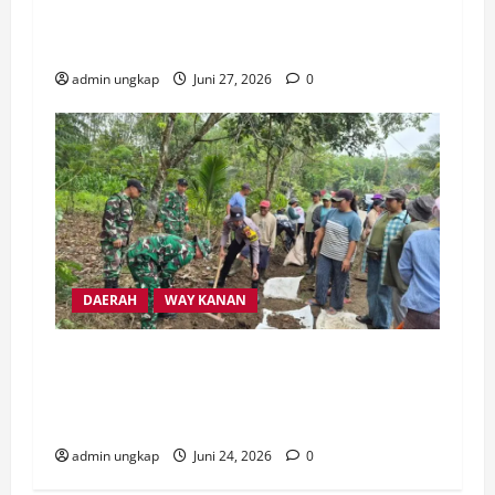
Ancam Duduki Kantor Gubernur dan DPRD
Lampung
admin ungkap
Juni 27, 2026
0
DAERAH
WAY KANAN
Sinergi TNI-Polri dan Pemkab Way Kanan
Gelar Gotong Royong Perbaiki Jalan Rusak
di Banjit
admin ungkap
Juni 24, 2026
0