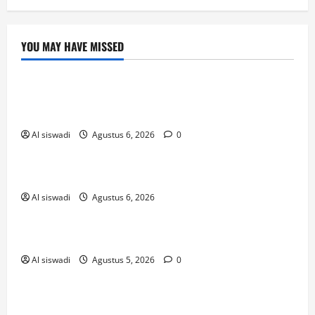
YOU MAY HAVE MISSED
Post
Ευκαιρίες_διασκέδασης_η_need_for_slots_
casino_και_οι
Al siswadi
Agustus 6, 2026
0
Uncategorized
เริ่มแทงหวยออนไลน์ยังไงให้เข้าใจใน 5 นาที
Al siswadi
Agustus 6, 2026
! Без рубрики
The Founding of YouTube A Short History
Al siswadi
Agustus 5, 2026
0
novos-casinos-2026
O Que Saber Sobre Os Novos Casinos PT A Não