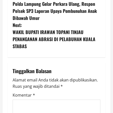
Polda Lampung Gelar Perkara Ulang, Respon
o
Polsek SP3 Laporan Upaya Pembunuhan Anak
s
Dibawah Umur
Next:
t
WAKIL BUPATI IRAWAN TOPANI TINJAU
n
PENANGANAN ABRASI DI PELABUHAN KUALA
STABAS
a
v
i
Tinggalkan Balasan
g
Alamat email Anda tidak akan dipublikasikan.
Ruas yang wajib ditandai
*
a
Komentar
*
t