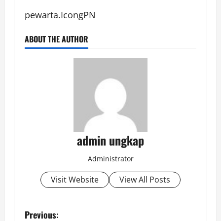
pewarta.IcongPN
ABOUT THE AUTHOR
admin ungkap
Administrator
Visit Website
View All Posts
P
Previous: