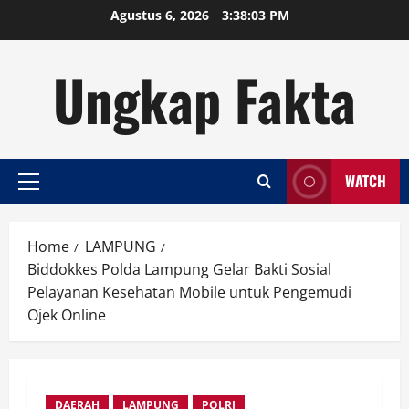
Skip
Agustus 6, 2026
3:38:04 PM
to
content
Ungkap Fakta
WATCH
Primary
Menu
Home
LAMPUNG
Biddokkes Polda Lampung Gelar Bakti Sosial
Pelayanan Kesehatan Mobile untuk Pengemudi
Ojek Online
DAERAH
LAMPUNG
POLRI