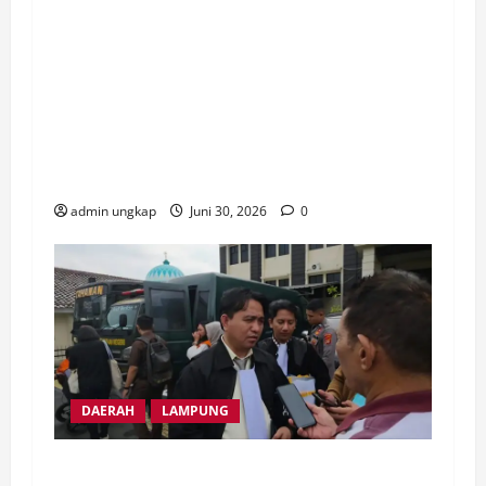
Umum JMI Yudi Hutriwinata Sentil Keras:
Contoh Buruk Kepatuhan Hukum dan Jauh
dari Good Governance! Perdana, Sekda
OKU Sumsel di Gugatan PMH Ke PN
Baturaja buntut abaikan putusan PTUN
yang telah inkracht.
admin ungkap
Juni 30, 2026
0
DAERAH
LAMPUNG
Ribuan Masyarakat Transmigrasi Mesuji