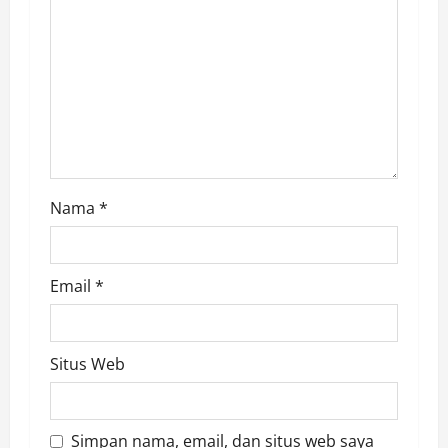
i
o
n
Nama
*
Email
*
Situs Web
Simpan nama, email, dan situs web saya