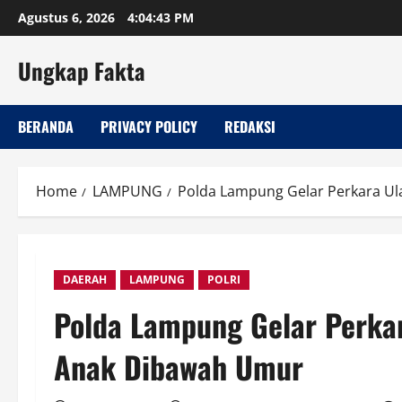
Skip
Agustus 6, 2026
4:04:44 PM
to
content
Ungkap Fakta
BERANDA
PRIVACY POLICY
REDAKSI
Home
LAMPUNG
Polda Lampung Gelar Perkara U
DAERAH
LAMPUNG
POLRI
Polda Lampung Gelar Perka
Anak Dibawah Umur