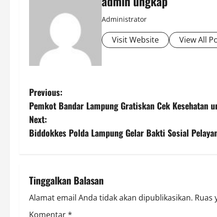
admin ungkap
Administrator
Visit Website
View All P
P
Previous:
Pemkot Bandar Lampung Gratiskan Cek Kesehatan u
o
Next:
s
Biddokkes Polda Lampung Gelar Bakti Sosial Pelaya
t
n
Tinggalkan Balasan
a
Alamat email Anda tidak akan dipublikasikan.
Ruas 
v
Komentar
*