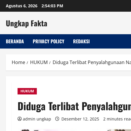
Skip
Agustus 6, 2026
2:54:04 PM
to
content
Ungkap Fakta
BERANDA
PRIVACY POLICY
REDAKSI
Home
HUKUM
Diduga Terlibat Penyalahgunaan Nar
HUKUM
Diduga Terlibat Penyalahgu
admin ungkap
Desember 12, 2025
2 minutes rea