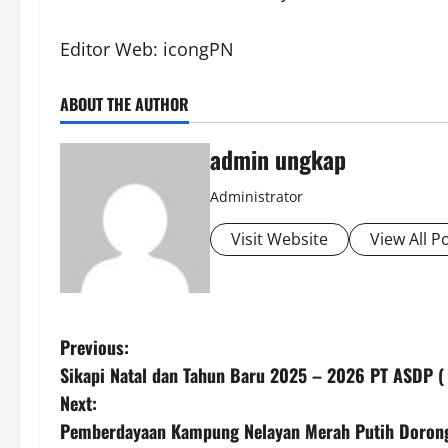
Editor Web: icongPN
ABOUT THE AUTHOR
admin ungkap
Administrator
Visit Website
View All P
P
Previous:
Sikapi Natal dan Tahun Baru 2025 – 2026 PT ASDP ( 
o
Next:
s
Pemberdayaan Kampung Nelayan Merah Putih Dorong