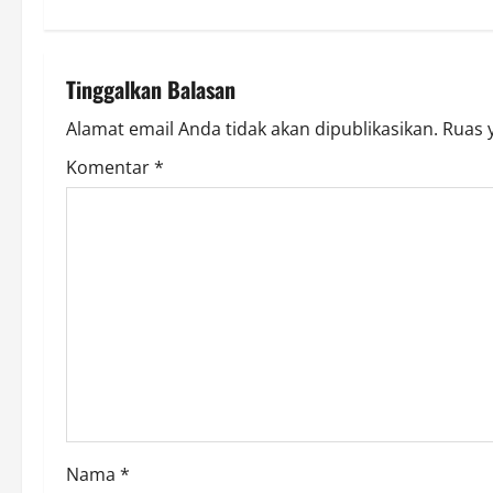
t
n
Tinggalkan Balasan
a
Alamat email Anda tidak akan dipublikasikan.
Ruas 
v
Komentar
*
i
g
a
t
i
o
Nama
*