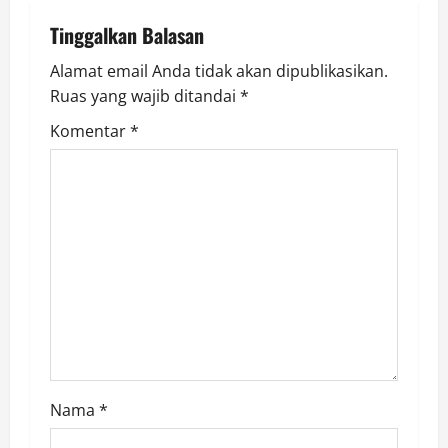
g
Tinggalkan Balasan
a
Alamat email Anda tidak akan dipublikasikan.
Ruas yang wajib ditandai
*
t
Komentar
*
i
o
n
Nama
*