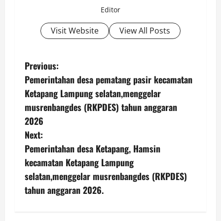
Editor
Visit Website
View All Posts
P
Previous:
Pemerintahan desa pematang pasir kecamatan
o
Ketapang Lampung selatan,menggelar
s
musrenbangdes (RKPDES) tahun anggaran
2026
t
Next:
n
Pemerintahan desa Ketapang, Hamsin
kecamatan Ketapang Lampung
a
selatan,menggelar musrenbangdes (RKPDES)
v
tahun anggaran 2026.
i