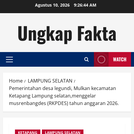
Skip
Agustus 10, 2026
9:26:44 AM
to
content
Ungkap Fakta
WATCH
Primary
Menu
Home
LAMPUNG SELATAN
Pemerintahan desa legundi, Mulkan kecamatan
Ketapang Lampung selatan,menggelar
musrenbangdes (RKPDES) tahun anggaran 2026.
KETAPANG
LAMPUNG SELATAN