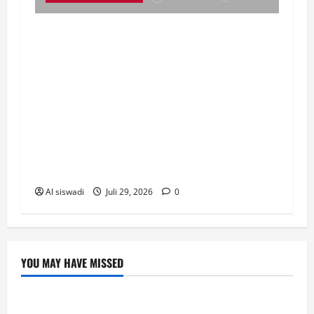
Dewan Perwakilan Rakyat Daerah (DPRD)
Kabupaten Lampung Selatan resmi
menyetujui Rancangan Peraturan Daerah
(Ranperda) tentang Penyerahan Prasarana,
Sarana, dan Utilitas Umum (PSU)
Perumahan dalam Rapat Paripurna yang
digelar di ruang sidang utama DPRD, Rabu
(22/7/2026).
Al siswadi
Juli 29, 2026
0
YOU MAY HAVE MISSED
Uncategorized
แทงปิงปองยังไงให้ปัง? เจาะลึกกลไกการออก