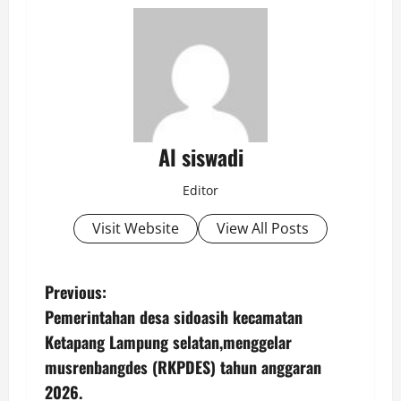
Al siswadi
Editor
Visit Website
View All Posts
P
Previous:
Pemerintahan desa sidoasih kecamatan
o
Ketapang Lampung selatan,menggelar
s
musrenbangdes (RKPDES) tahun anggaran
2026.