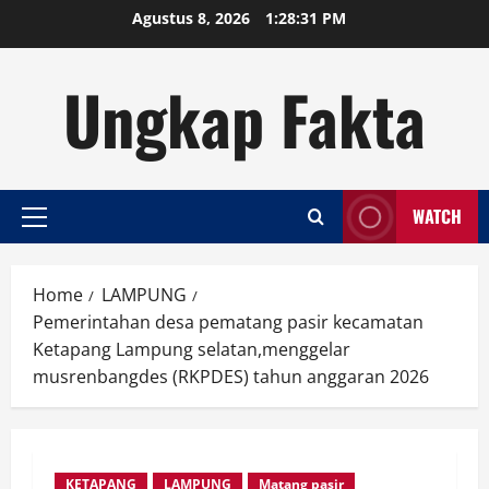
Skip
Agustus 8, 2026
1:28:32 PM
to
content
Ungkap Fakta
WATCH
Primary
Menu
Home
LAMPUNG
Pemerintahan desa pematang pasir kecamatan
Ketapang Lampung selatan,menggelar
musrenbangdes (RKPDES) tahun anggaran 2026
KETAPANG
LAMPUNG
Matang pasir