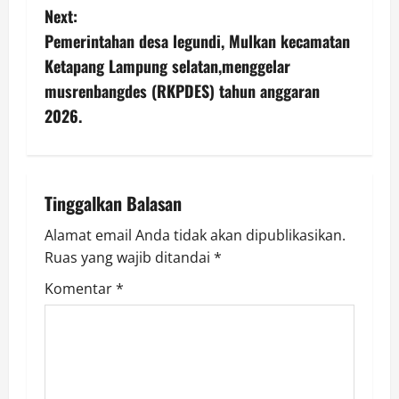
t
Next:
n
Pemerintahan desa legundi, Mulkan kecamatan
Ketapang Lampung selatan,menggelar
a
musrenbangdes (RKPDES) tahun anggaran
v
2026.
i
g
Tinggalkan Balasan
a
Alamat email Anda tidak akan dipublikasikan.
Ruas yang wajib ditandai
*
t
Komentar
*
i
o
n