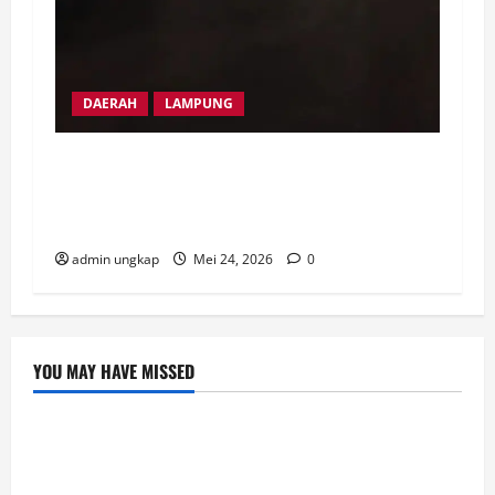
DAERAH
LAMPUNG
Masyarakat Sipil Bermain Senjata Api, JMI
Desak Aparat Bertindak Tegas Pasca
Penembakan di Metro
admin ungkap
Mei 24, 2026
0
YOU MAY HAVE MISSED
Post
Profesionální_přístup_k_online_hraní_vede_přes
_casino_22bet_a_kvalitní_sl