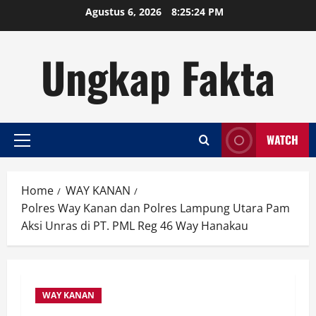
Skip
Agustus 6, 2026
8:25:24 PM
to
content
Ungkap Fakta
WATCH
Primary
Menu
Home
WAY KANAN
Polres Way Kanan dan Polres Lampung Utara Pam
Aksi Unras di PT. PML Reg 46 Way Hanakau
WAY KANAN