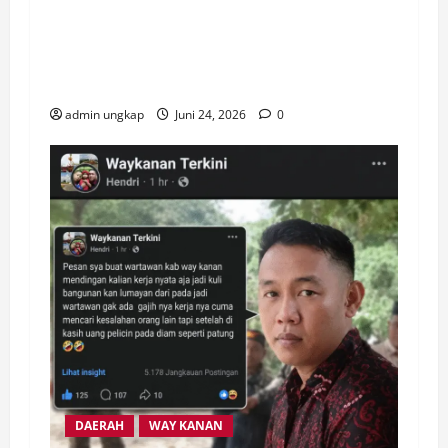
Sinergi TNI-Polri dan Pemkab Way Kanan
Gelar Gotong Royong Perbaiki Jalan Rusak
di Banjit
admin ungkap
Juni 24, 2026
0
DAERAH
WAY KANAN