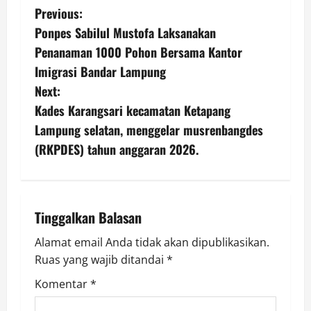
P
Previous:
Ponpes Sabilul Mustofa Laksanakan
o
Penanaman 1000 Pohon Bersama Kantor
s
Imigrasi Bandar Lampung
Next:
t
Kades Karangsari kecamatan Ketapang
n
Lampung selatan, menggelar musrenbangdes
(RKPDES) tahun anggaran 2026.
a
v
i
Tinggalkan Balasan
g
Alamat email Anda tidak akan dipublikasikan.
Ruas yang wajib ditandai
*
a
Komentar
*
t