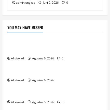
admin ungkap
Juni 9, 2026
0
YOU MAY HAVE MISSED
Post
Ευκαιρίες_διασκέδασης_η_need_for_slots_
casino_και_οι
Al siswadi
Agustus 6, 2026
0
Uncategorized
เริ่มแทงหวยออนไลน์ยังไงให้เข้าใจใน 5 นาที
Al siswadi
Agustus 6, 2026
! Без рубрики
The Founding of YouTube A Short History
Al siswadi
Agustus 5, 2026
0
novos-casinos-2026