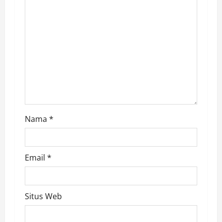
i
o
n
Nama
*
Email
*
Situs Web