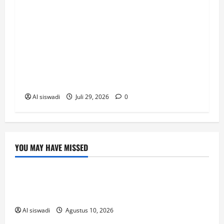
menyetujui Rancangan Peraturan Daerah
(Ranperda) tentang Penyerahan Prasarana,
Sarana, dan Utilitas Umum (PSU)
Perumahan dalam Rapat Paripurna yang
digelar di ruang sidang utama DPRD, Rabu
(22/7/2026).
Al siswadi
Juli 29, 2026
0
YOU MAY HAVE MISSED
Uncategorized
เช็คเลขเด็ดแบบเรียลไทม์ รู้ผลก่อนใครในไม่กี่
วินาที
Al siswadi
Agustus 10, 2026
Uncategorized