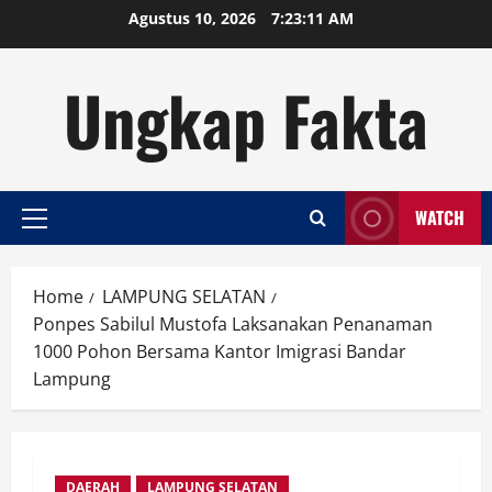
Skip
Agustus 10, 2026
7:23:12 AM
to
content
Ungkap Fakta
WATCH
Primary
Menu
Home
LAMPUNG SELATAN
Ponpes Sabilul Mustofa Laksanakan Penanaman
1000 Pohon Bersama Kantor Imigrasi Bandar
Lampung
DAERAH
LAMPUNG SELATAN