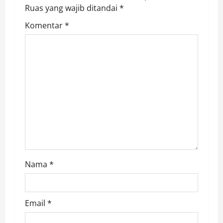
g
Ruas yang wajib ditandai
*
a
Komentar
*
t
i
o
n
Nama
*
Email
*