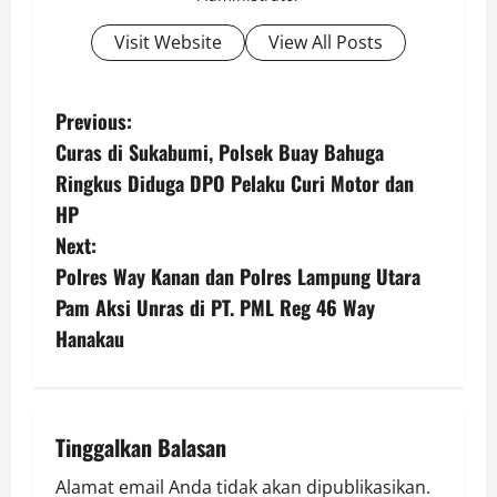
Visit Website
View All Posts
P
Previous:
Curas di Sukabumi, Polsek Buay Bahuga
o
Ringkus Diduga DPO Pelaku Curi Motor dan
s
HP
Next:
t
Polres Way Kanan dan Polres Lampung Utara
n
Pam Aksi Unras di PT. PML Reg 46 Way
Hanakau
a
v
i
Tinggalkan Balasan
Alamat email Anda tidak akan dipublikasikan.