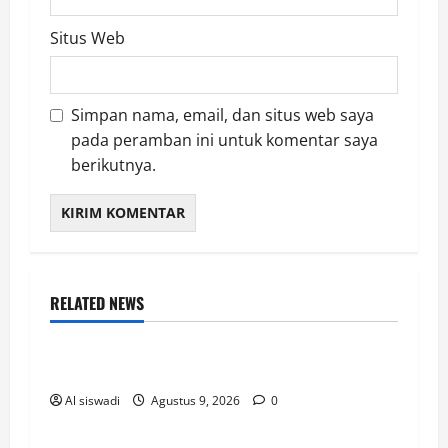
Situs Web
Simpan nama, email, dan situs web saya
pada peramban ini untuk komentar saya
berikutnya.
RELATED NEWS
LAMPUNG SELATAN
uu
Al siswadi
Agustus 9, 2026
0
LAMPUNG SELATAN