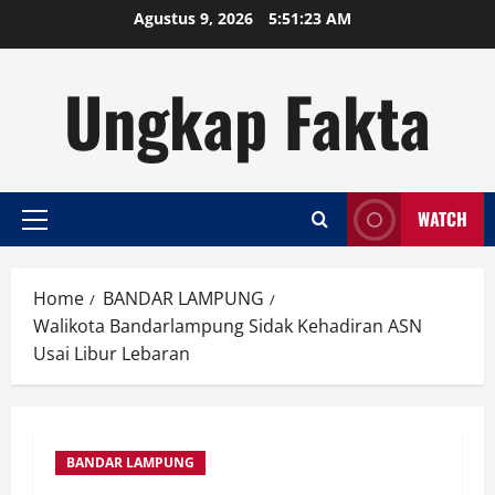
Skip
Agustus 9, 2026
5:51:23 AM
to
content
Ungkap Fakta
WATCH
Primary
Menu
Home
BANDAR LAMPUNG
Walikota Bandarlampung Sidak Kehadiran ASN
Usai Libur Lebaran
BANDAR LAMPUNG