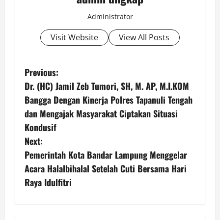
Administrator
Visit Website
View All Posts
P
Previous:
Dr. (HC) Jamil Zeb Tumori, SH, M. AP, M.I.KOM
o
Bangga Dengan Kinerja Polres Tapanuli Tengah
s
dan Mengajak Masyarakat Ciptakan Situasi
Kondusif
t
Next:
n
Pemerintah Kota Bandar Lampung Menggelar
Acara Halalbihalal Setelah Cuti Bersama Hari
a
Raya Idulfitri
v
i