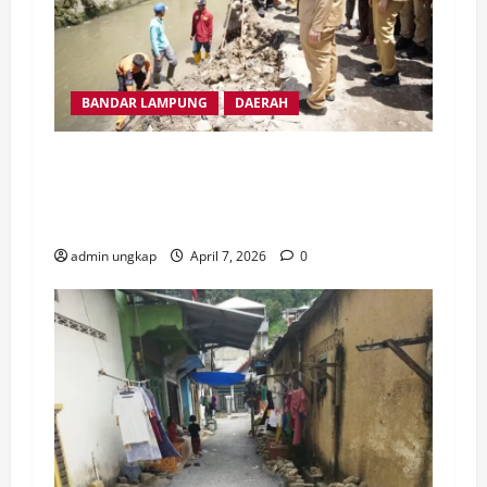
BANDAR LAMPUNG
DAERAH
Wali Kota Eva Dwiana Tinjau Saluran Air di
Tanjung Senang, Antisipasi Banjir
Pascahujan
admin ungkap
April 7, 2026
0