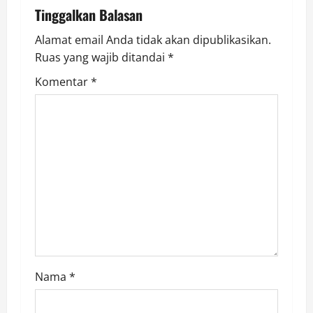
Tinggalkan Balasan
g
Alamat email Anda tidak akan dipublikasikan.
a
Ruas yang wajib ditandai
*
t
Komentar
*
i
o
n
Nama
*