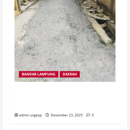
BANDAR LAMPUNG
DAERAH
Aspal Tipis dan Tanpa Papan lnformasi,
Pekerjaan Jalan APBD di kampung karang
indah panjang selatan di pertanyakan.
admin ungkap
Desember 23, 2025
0