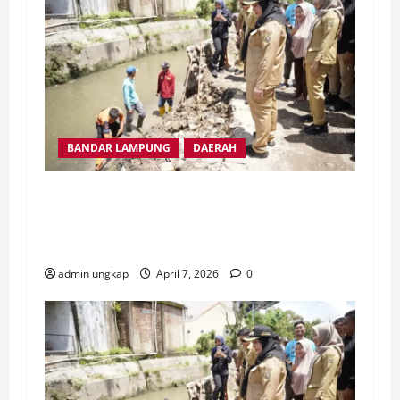
BANDAR LAMPUNG
DAERAH
Wali Kota Eva Dwiana Tinjau Saluran Air di
Tanjung Senang, Antisipasi Banjir
Pascahujan
admin ungkap
April 7, 2026
0