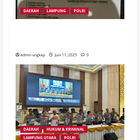
DAERAH
LAMPUNG
POLRI
Polda Lampung Gelar Perkara Ulang,
Respon Polsek SP3 Laporan Upaya
Pembunuhan Anak Dibawah Umur
admin ungkap
Juni 11, 2025
0
DAERAH
HUKUM & KRIMINAL
LAMPUNG UTARA
POLRI