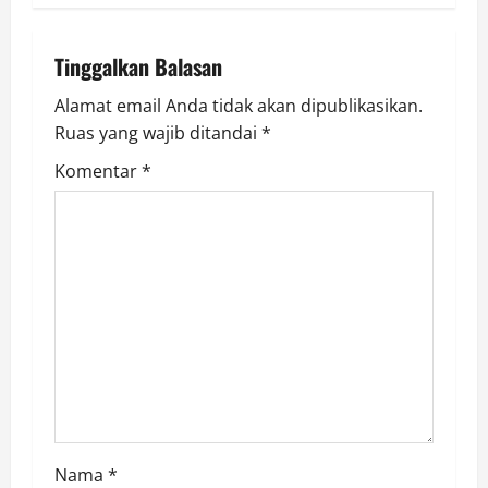
a
Tinggalkan Balasan
v
Alamat email Anda tidak akan dipublikasikan.
i
Ruas yang wajib ditandai
*
g
Komentar
*
a
t
i
o
n
Nama
*