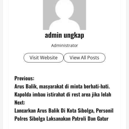
admin ungkap
Administrator
Visit Website
View All Posts
P
Previous:
Arus Balik, masyarakat di minta berhati-hati.
o
Kapolda imbau istirahat di rest area jika lelah
s
Next:
Lancarkan Arus Balik Di Kota Sibolga, Personil
t
Polres Sibolga Laksanakan Patroli Dan Gatur
n