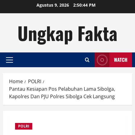
Skip
Agustus 9, 2026
2:50:45 PM
to
content
Ungkap Fakta
WATCH
Primary
Menu
Home
POLRI
Pantau Kesiapan Pos Pelabuhan Lama Sibolga,
Kapolres Dan PJU Polres Sibolga Cek Langsung
POLRI